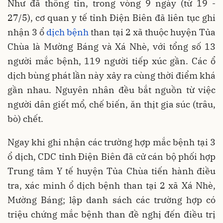
Như đã thông tin, trong vòng 9 ngày (từ 19 -
27/5), cơ quan y tế tỉnh Điện Biên đã liên tục ghi
nhận 3 ổ
dịch bệnh
than tại 2 xã thuộc huyện Tủa
Chùa là Mường Báng và Xá Nhè, với tổng số 13
người mắc bệnh, 119 người tiếp xúc gần. Các ổ
dịch bùng phát lần này xảy ra cùng thời điểm khá
gần nhau. Nguyên nhân đều bắt nguồn từ việc
người dân giết mổ, chế biến, ăn thịt gia súc (trâu,
bò) chết.
Ngay khi ghi nhận các trường hợp mắc bệnh tại 3
ổ dịch, CDC tỉnh Điện Biên đã cử cán bộ phối hợp
Trung tâm Y tế huyện Tủa Chùa tiến hành điều
tra, xác minh ổ dịch bệnh than tại 2 xã Xá Nhè,
Mường Báng; lập danh sách các trường hợp có
triệu chứng mắc bệnh than đề nghị đến điều trị