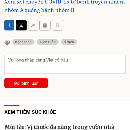
Xem xét chuyển COVID-19 từ bệnh truyền nhiễm
nhóm A xuống bệnh nhóm B
bệnh than
Điện Biên
ổ dịch
Gửi bình luận
XEM THÊM SỨC KHỎE
Mùi tàu: Vị thuốc đa năng trong vườn nhà