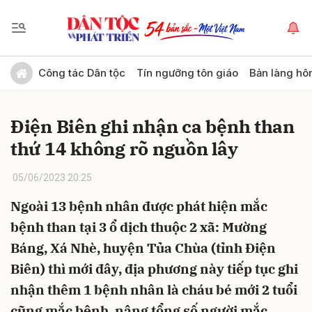
Gửi bình luận
Công tác Dân tộc
Tín ngưỡng tôn giáo
Bản làng hô
Điện Biên ghi nhận ca bệnh than
thứ 14 không rõ nguồn lây
05/06/2023 20:25
Ngoài 13 bệnh nhân được phát hiện mắc
Hủy
Gửi
bệnh than tại 3 ổ dịch thuộc 2 xã: Mường
Báng, Xá Nhè, huyện Tủa Chùa (tỉnh Điện
Biên) thì mới đây, địa phương này tiếp tục ghi
nhận thêm 1 bệnh nhân là cháu bé mới 2 tuổi
cũng mắc bệnh, nâng tổng số người mắc