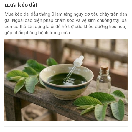
mưa kéo dài
Mưa kéo dài đầu tháng 8 làm tăng nguy cơ tiêu chảy trên đàn
gà. Ngoài các biện pháp chăm sóc và vệ sinh chuồng trại, bà
con có thể tận dụng lá ổi để hỗ trợ sức khỏe đường tiêu hóa,
góp phần phòng bệnh trong mùa...