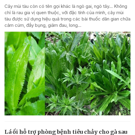
Cây mùi tàu còn có tên gọi khác là ngò gai, ngò tây… Không
chỉ là rau gia vị quen thuộc, với đặc tính của mình, cây mùi
tàu được sử dụng hiệu quả trong các bài thuốc dân gian chữa
cảm cúm, đầy bụng, giảm đau, long...
Lá ổi hỗ trợ phòng bệnh tiêu chảy cho gà sau