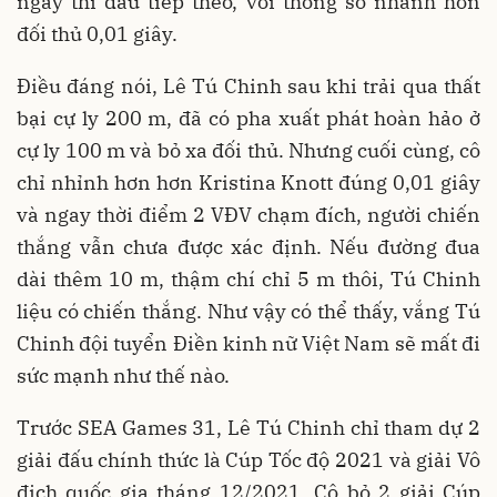
ngày thi đấu tiếp theo, với thông số nhanh hơn
đối thủ 0,01 giây.
Điều đáng nói, Lê Tú Chinh sau khi trải qua thất
bại cự ly 200 m, đã có pha xuất phát hoàn hảo ở
cự ly 100 m và bỏ xa đối thủ. Nhưng cuối cùng, cô
chỉ nhỉnh hơn hơn Kristina Knott đúng 0,01 giây
và ngay thời điểm 2 VĐV chạm đích, người chiến
thắng vẫn chưa được xác định. Nếu đường đua
dài thêm 10 m, thậm chí chỉ 5 m thôi, Tú Chinh
liệu có chiến thắng. Như vậy có thể thấy, vắng Tú
Chinh đội tuyển Điền kinh nữ Việt Nam sẽ mất đi
sức mạnh như thế nào.
Trước SEA Games 31, Lê Tú Chinh chỉ tham dự 2
giải đấu chính thức là Cúp Tốc độ 2021 và giải Vô
địch quốc gia tháng 12/2021. Cô bỏ 2 giải Cúp