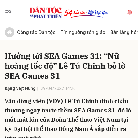
Gửi bình luận
Công tác Dân tộc
Tín ngưỡng tôn giáo
Bản làng hô
Hướng tới SEA Games 31: “Nữ
hoàng tốc độ” Lê Tú Chinh bỏ lỡ
SEA Games 31
Đặng Việt Hùng
29/04/2022 14:26
Hủy
Gửi
Vận động viên (VĐV) Lê Tú Chinh dính chấn
thương ngay trước thềm SEA Games 31, đó là
mất mát lớn của Đoàn Thể thao Việt Nam tại
kỳ Đại hội thể thao Đông Nam Á sắp diễn ra