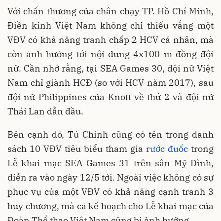
Với chấn thương của chân chạy TP. Hồ Chí Minh,
Điền kinh Việt Nam không chỉ thiếu vắng một
VĐV có khả năng tranh chấp 2 HCV cá nhân, mà
còn ảnh hưởng tới nội dung 4x100 m đồng đội
nữ. Cần nhớ rằng, tại SEA Games 30, đội nữ Việt
Nam chỉ giành HCĐ (so với HCV năm 2017), sau
đội nữ Philippines của Knott về thứ 2 và đội nữ
Thái Lan dẫn đầu.
Bên cạnh đó, Tú Chinh cũng có tên trong danh
sách 10 VĐV tiêu biểu tham gia
rước đuốc
trong
Lễ khai mạc SEA Games 31 trên sân Mỹ Đình,
diễn ra vào ngày 12/5 tới. Ngoài việc không có sự
phục vụ của một VĐV có khả năng cạnh tranh 3
huy chương, mà cả kế hoạch cho Lễ khai mạc của
Đoàn Thể thao Việt Nam cũng bị ảnh hưởng.