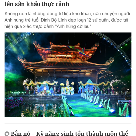
lên sân khấu thực cảnh
Không còn là những dòng tư liệu khô khan, câu chuyện người
Anh hùng trẻ tuổi Đinh Bộ Lĩnh dẹp loạn 12 sứ quân, được tái
hiện qua xiếc thực cảnh "Anh hùng cờ lau".
Bắn nỏ - Kỹ năng sinh tồn thành môn thể