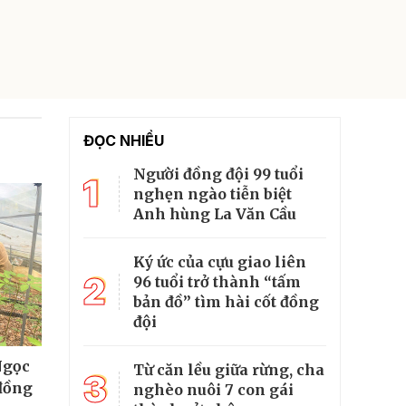
ĐỌC NHIỀU
Người đồng đội 99 tuổi
1
nghẹn ngào tiễn biệt
Anh hùng La Văn Cầu
Ký ức của cựu giao liên
2
96 tuổi trở thành “tấm
bản đồ” tìm hài cốt đồng
đội
Ngọc
Từ căn lều giữa rừng, cha
3
 đồng
nghèo nuôi 7 con gái