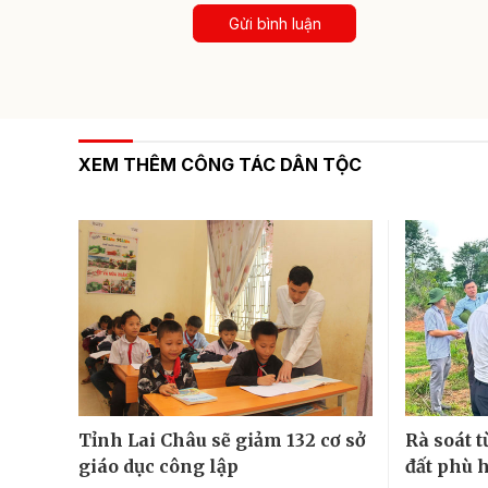
Gửi bình luận
XEM THÊM CÔNG TÁC DÂN TỘC
Tỉnh Lai Châu sẽ giảm 132 cơ sở
Rà soát t
giáo dục công lập
đất phù 