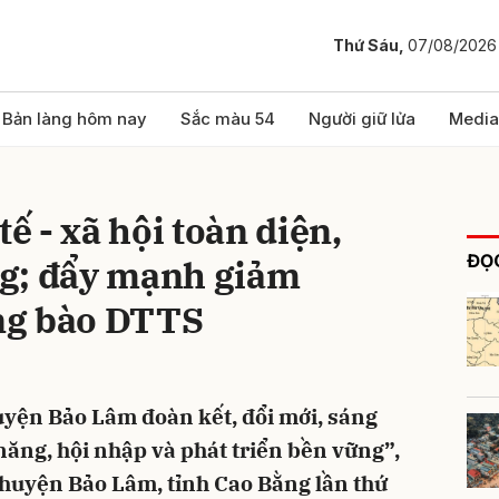
Thứ Sáu,
07/08/2026
bình luận
Bản làng hôm nay
Sắc màu 54
Người giữ lửa
Media
tế - xã hội toàn diện,
ĐỌC
g; đẩy mạnh giảm
ng bào DTTS
Hủy
G
uyện Bảo Lâm đoàn kết, đổi mới, sáng
m năng, hội nhập và phát triển bền vững”,
 huyện Bảo Lâm, tỉnh Cao Bằng lần thứ