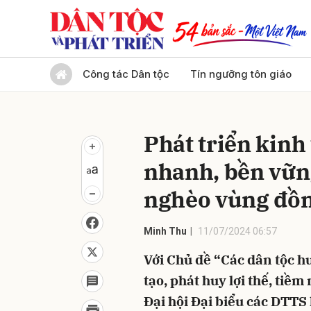
Gửi 
Công tác Dân tộc
Tín ngưỡng tôn giáo
Phát triển kinh 
nhanh, bền vữn
nghèo vùng đồ
Minh Thu
11/07/2024 06:57
Với Chủ đề “Các dân tộc h
tạo, phát huy lợi thế, tiề
Đại hội Đại biểu các DTTS