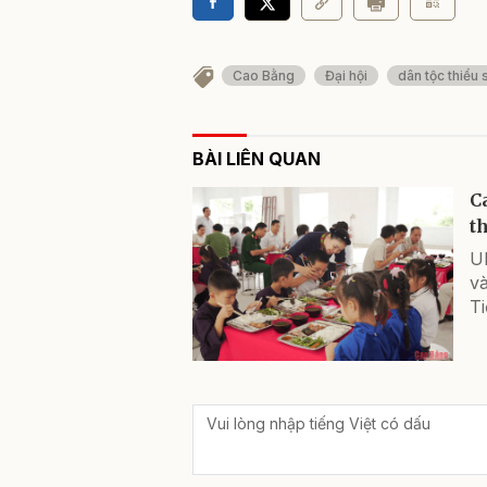
Cao Bằng
Đại hội
dân tộc thiểu 
BÀI LIÊN QUAN
C
t
U
v
T