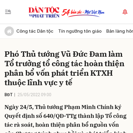
Gửi bình luận
Công tác Dân tộc
Tín ngưỡng tôn giáo
Bản làng hô
Phó Thủ tướng Vũ Đức Đam làm
Tổ trưởng tổ công tác hoàn thiện
phân bổ vốn phát triển KTXH
thuộc lĩnh vực y tế
Hủy
Gửi
BĐT
25/05/2022 09:00
Ngày 24/5, Thủ tướng Phạm Minh Chính ký
Quyết định số 640/QĐ-TTg thành lập Tổ công
tác rà soát, hoàn thiện phân bổ nguồn vốn