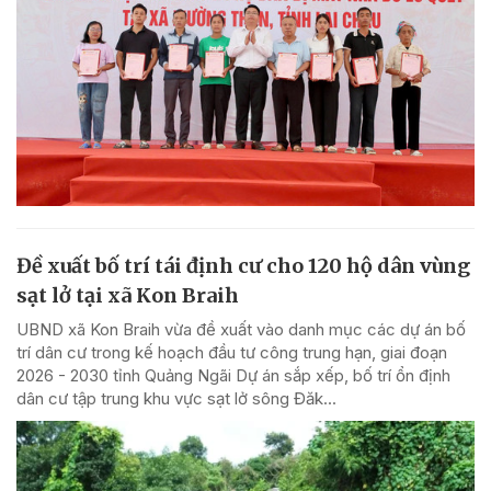
Đề xuất bố trí tái định cư cho 120 hộ dân vùng
sạt lở tại xã Kon Braih
UBND xã Kon Braih vừa đề xuất vào danh mục các dự án bố
trí dân cư trong kế hoạch đầu tư công trung hạn, giai đoạn
2026 - 2030 tỉnh Quảng Ngãi Dự án sắp xếp, bố trí ổn định
dân cư tập trung khu vực sạt lở sông Đăk...