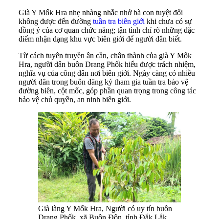
Già Y Mốk Hra nhẹ nhàng nhắc nhở bà con tuyệt đối
không được đến đường
tuần tra biên giới
khi chưa có sự
đồng ý của cơ quan chức năng; tận tình chỉ rõ những đặc
điểm nhận dạng khu vực biên giới để người dân biết.
Từ cách tuyên truyền ân cần, chân thành của già Y Mốk
Hra, người dân buôn Drang Phốk hiểu được trách nhiệm,
nghĩa vụ của công dân nơi biên giới. Ngày càng có nhiều
người dân trong buôn đăng ký tham gia tuần tra bảo vệ
đường biên, cột mốc, góp phần quan trọng trong công tác
bảo vệ chủ quyền, an ninh biên giới.
Già làng Y Mốk Hra, Người có uy tín buôn
Drang Phốk, xã Buôn Đôn, tỉnh Đắk Lắk