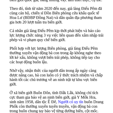
Theo đó, tính từ năm 2020 đến nay, già làng Điểu Pêm đã
cùng cán bộ, chiến sĩ Đồn Biên phòng cửa khẩu quốc tế
Hoa Lư (BĐBP Đồng Nai) và dân quân địa phương tham
gia hơn 20 lượt tuần tra biên giới.
Cá nhân già làng Điểu Pêm kịp thời phát hiện và báo cáo
lực lượng chức năng 3 vụ việc liên quan đến xâm nhập trái
phép và vi phạm quy chế biên giới.
Phối hợp với lực lượng Biên phòng, già làng Điểu Pêm
thường xuyên vận động bà con trong ấp không nghe theo
lời kẻ xấu, không vượt biên trái phép, không tiếp tay cho
các hoạt động buôn lậu.
Nhờ vậy, nhận thức của người dân trong ấp ngày càng
được nâng cao, bà con luôn có ý thức trách nhiệm và chấp
hành tốt các chủ trương về an ninh trật tự khu vực biên
giới.
Ở xã biên giới Buôn Đôn, tỉnh Đắk Lắk, không chỉ tích
cực tham gia bảo vệ an ninh biên giới, già Y Mốk Hra,
sinh năm 1958, dân tộc Ê Đê,
Người có uy tín
buôn Drang
Phốk còn thường xuyên tuyên truyền, vận động bà con
trong buôn chung tay bảo vệ từng đường biên, cột mốc.