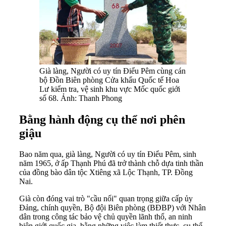
Già làng, Người có uy tín Điểu Pêm cùng cán
bộ Đồn Biên phòng Cửa khẩu Quốc tế Hoa
Lư kiểm tra, vệ sinh khu vực Mốc quốc giới
số 68. Ảnh: Thanh Phong
Bằng hành động cụ thể nơi phên
giậu
Bao năm qua, già làng, Người có uy tín Điểu Pêm, sinh
năm 1965, ở ấp Thạnh Phú đã trở thành chỗ dựa tinh thần
của đồng bào dân tộc Xtiêng xã Lộc Thạnh, TP. Đồng
Nai.
Già còn đóng vai trò "cầu nối" quan trọng giữa cấp ủy
Đảng, chính quyền, Bộ đội Biên phòng (BĐBP) với Nhân
dân trong công tác bảo vệ chủ quyền lãnh thổ, an ninh
biên giới quốc gia, bằng những việc làm thiết thực, cụ thể.