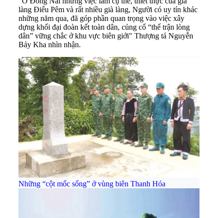
"Ở Đồng Nai những việc làm cụ thể, thiết thực của già
làng Điểu Pêm và rất nhiều già làng, Người có uy tín khác
những năm qua, đã góp phần quan trọng vào việc xây
dựng khối đại đoàn kết toàn dân, củng cố “thế trận lòng
dân” vững chắc ở khu vực biên giới" Thượng tá Nguyễn
Bảy Kha nhìn nhận.
Những “cột mốc sống” ở vùng biên Thanh Hóa