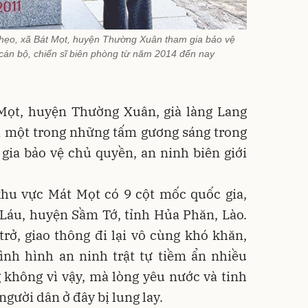
hẹo, xã Bát Mọt, huyện Thường Xuân tham gia bảo vệ
cán bộ, chiến sĩ biên phòng từ năm 2014 đến nay
 Mọt, huyện Thường Xuân, già làng Lang
à một trong những tấm gương sáng trong
gia bảo vệ chủ quyền, an ninh biên giới
khu vực Mát Mọt có 9 cột mốc quốc gia,
 Láu, huyện Sầm Tớ, tỉnh Hủa Phăn, Lào.
rở, giao thông đi lại vô cùng khó khăn,
tình hình an ninh trật tự tiềm ẩn nhiều
 không vì vậy, mà lòng yêu nước và tinh
gười dân ở đây bị lung lay.