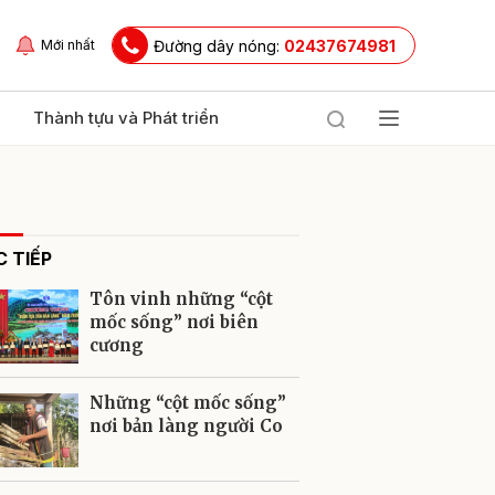
Đường dây nóng:
02437674981
Mới nhất
Thành tựu và Phát triển
 TIẾP
Tôn vinh những “cột
mốc sống” nơi biên
cương
ửi
Những “cột mốc sống”
nơi bản làng người Co