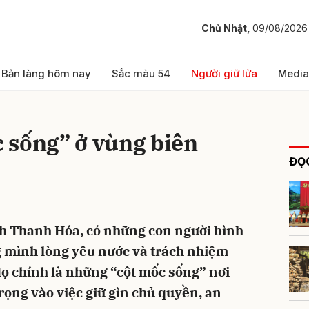
Chủ Nhật,
09/08/2026
bình luận
Bản làng hôm nay
Sắc màu 54
Người giữ lửa
Media
 sống” ở vùng biên
ĐỌC
nh Thanh Hóa, có những con người bình
Hủy
G
mình lòng yêu nước và trách nhiệm
Họ chính là những “cột mốc sống” nơi
rọng vào việc giữ gìn chủ quyền, an