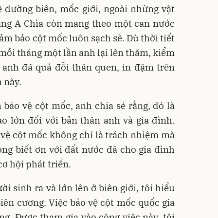
ệ đường biên, mốc giới, ngoài những vật
iàng A Chìa còn mang theo một can nước
ảm bảo cột mốc luôn sạch sẽ. Dù thời tiết
mỗi tháng một lần anh lại lên thăm, kiểm
 anh đã quá đỗi thân quen, in đậm trên
 này.
 bảo vệ cột mốc, anh chia sẻ rằng, đó là
o lớn đối với bản thân anh và gia đình.
 vệ cột mốc không chỉ là trách nhiệm mà
òng biết ơn với đất nước đã cho gia đình
ơ hội phát triển.
i sinh ra và lớn lên ở biên giới, tôi hiểu
 biên cương. Việc bảo vệ cột mốc quốc gia
ng. Được tham gia vào công việc này, tôi