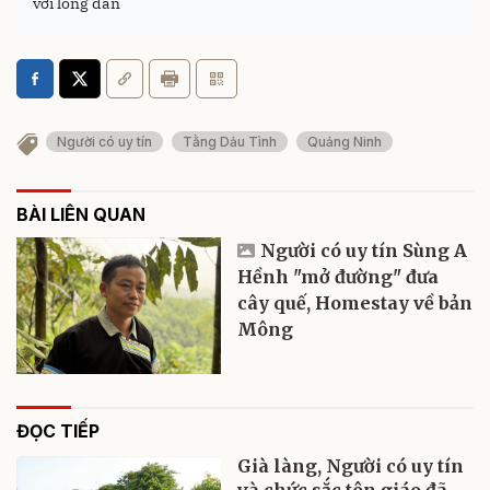
với lòng dân
Người có uy tín
Tằng Dảu Tình
Quảng Ninh
BÀI LIÊN QUAN
Người có uy tín Sùng A
Hềnh "mở đường" đưa
cây quế, Homestay về bản
Mông
ĐỌC TIẾP
Già làng, Người có uy tín
và chức sắc tôn giáo đã