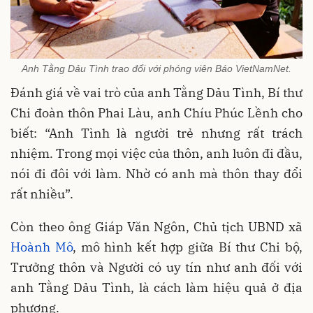
Anh Tằng Dảu Tình trao đổi với phóng viên Báo VietNamNet.
Đánh giá về vai trò của anh Tằng Dảu Tình, Bí thư
Chi đoàn thôn Phai Làu, anh Chíu Phúc Lềnh cho
biết: “Anh Tình là người trẻ nhưng rất trách
nhiệm. Trong mọi việc của thôn, anh luôn đi đầu,
nói đi đôi với làm. Nhờ có anh mà thôn thay đổi
rất nhiều”.
Còn theo ông Giáp Văn Ngôn, Chủ tịch UBND xã
Hoành Mô
, mô hình kết hợp giữa Bí thư Chi bộ,
Trưởng thôn và Người có uy tín như anh đối với
anh Tằng Dảu Tình, là cách làm hiệu quả ở địa
phương.