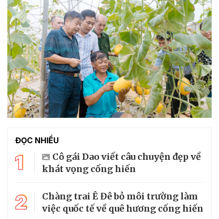
ĐỌC NHIỀU
1
Cô gái Dao viết câu chuyện đẹp về
khát vọng cống hiến
2
Chàng trai Ê Đê bỏ môi trường làm
việc quốc tế về quê hương cống hiến