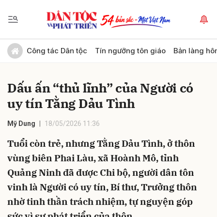
Gửi bình luận
Công tác Dân tộc
Tín ngưỡng tôn giáo
Bản làng hô
Dấu ấn “thủ lĩnh” của Người có
uy tín Tằng Dảu Tình
Mỹ Dung
18/05/2026 11:36
Tuổi còn trẻ, nhưng Tằng Dảu Tình, ở thôn
Hủy
Gửi
vùng biên Phai Làu, xã Hoành Mô, tỉnh
Quảng Ninh đã được Chi bộ, người dân tôn
vinh là Người có uy tín, Bí thư, Trưởng thôn
nhờ tinh thần trách nhiệm, tự nguyện góp
sức vì sự phát triển của thôn .