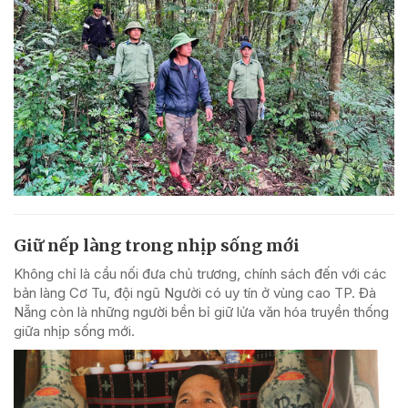
Giữ nếp làng trong nhịp sống mới
Không chỉ là cầu nối đưa chủ trương, chính sách đến với các
bản làng Cơ Tu, đội ngũ Người có uy tín ở vùng cao TP. Đà
Nẵng còn là những người bền bỉ giữ lửa văn hóa truyền thống
giữa nhịp sống mới.