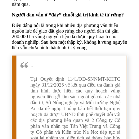
năm qua.
Người dân vẫn ở “đáy” chuỗi giá trị kinh tế từ rừng?
Điều đáng nói là trong khi nhiều địa phương vẫn thiếu
nguồn lực để giao đất giao rừng cho người dân thì gần
200.000 ha vùng nguyên liệu đã được quy hoạch cho
doanh nghiệp. Sau hơn một thập kỷ, không ít vùng nguyên
liệu vẫn chưa hình thành như kỳ vọng.
“
Tại Quyết định 1141/QĐ-SNNMT-KHTC
ngày 31/12/2025 về kết quả điều tra đánh giá
tình hình thực hiện các quy hoạch vùng
nguyên liệu gỗ lâm sản ngoài gỗ của các nhà
đầu tư, Sở Nông nghiệp và Môi trường Nghệ
An đã đề nghị: Thông báo hết thời hạn quy
hoạch đã được UBND tỉnh phê duyệt đối với
các địa phương liên quan và 2 Công ty Cổ
phần ván nhân tạo Tân Việt Trung và Công
ty Cổ phần và Kiến trúc Na No; tiếp tục rà
soát lại nhiệm vụ, diện tích và thông báo hủy