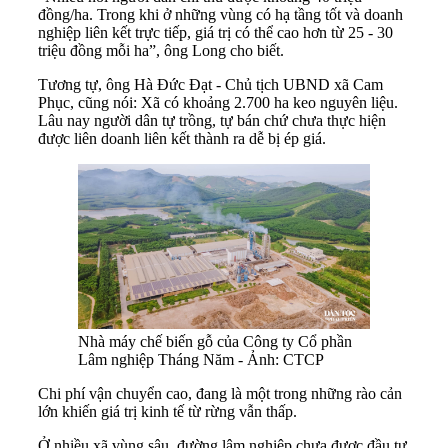
đồng/ha. Trong khi ở những vùng có hạ tầng tốt và doanh
nghiệp liên kết trực tiếp, giá trị có thể cao hơn từ 25 - 30
triệu đồng mỗi ha”, ông Long cho biết.
Tương tự, ông Hà Đức Đạt - Chủ tịch UBND xã Cam
Phục, cũng nói: Xã có khoảng 2.700 ha keo nguyên liệu.
Lâu nay người dân tự trồng, tự bán chứ chưa thực hiện
được liên doanh liên kết thành ra dễ bị ép giá.
Nhà máy chế biến gỗ của Công ty Cổ phần
Lâm nghiệp Tháng Năm - Ảnh: CTCP
Chi phí vận chuyển cao, đang là một trong những rào cản
lớn khiến giá trị kinh tế từ rừng vẫn thấp.
Ở nhiều xã vùng sâu, đường lâm nghiệp chưa được đầu tư