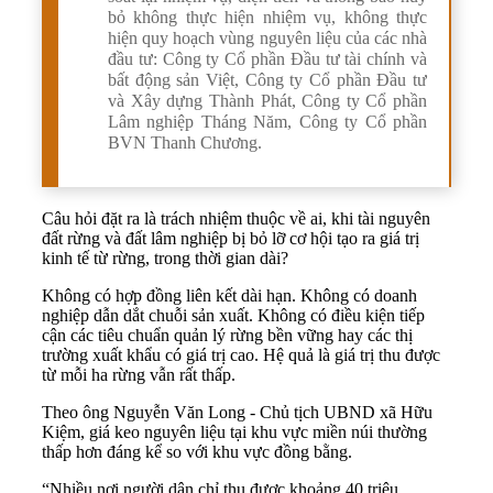
bỏ không thực hiện nhiệm vụ, không thực
hiện quy hoạch vùng nguyên liệu của các nhà
đầu tư: Công ty Cổ phần Đầu tư tài chính và
bất động sản Việt, Công ty Cổ phần Đầu tư
và Xây dựng Thành Phát, Công ty Cổ phần
Lâm nghiệp Tháng Năm, Công ty Cổ phần
BVN Thanh Chương.
Câu hỏi đặt ra là trách nhiệm thuộc về ai, khi tài nguyên
đất rừng và đất lâm nghiệp bị bỏ lỡ cơ hội tạo ra giá trị
kinh tế từ rừng, trong thời gian dài?
Không có hợp đồng liên kết dài hạn. Không có doanh
nghiệp dẫn dắt chuỗi sản xuất. Không có điều kiện tiếp
cận các tiêu chuẩn quản lý rừng bền vững hay các thị
trường xuất khẩu có giá trị cao. Hệ quả là giá trị thu được
từ mỗi ha rừng vẫn rất thấp.
Theo ông Nguyễn Văn Long - Chủ tịch UBND xã Hữu
Kiệm, giá keo nguyên liệu tại khu vực miền núi thường
thấp hơn đáng kể so với khu vực đồng bằng.
“Nhiều nơi người dân chỉ thu được khoảng 40 triệu