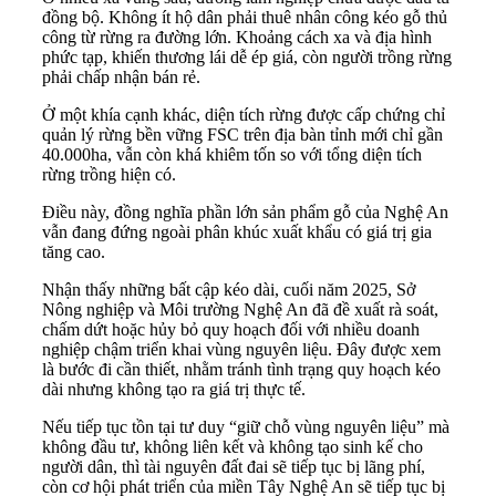
đồng bộ. Không ít hộ dân phải thuê nhân công kéo gỗ thủ
công từ rừng ra đường lớn. Khoảng cách xa và địa hình
phức tạp, khiến thương lái dễ ép giá, còn người trồng rừng
phải chấp nhận bán rẻ.
Ở một khía cạnh khác, diện tích rừng được cấp chứng chỉ
quản lý rừng bền vững FSC trên địa bàn tỉnh mới chỉ gần
40.000ha, vẫn còn khá khiêm tốn so với tổng diện tích
rừng trồng hiện có.
Điều này, đồng nghĩa phần lớn sản phẩm gỗ của Nghệ An
vẫn đang đứng ngoài phân khúc xuất khẩu có giá trị gia
tăng cao.
Nhận thấy những bất cập kéo dài, cuối năm 2025, Sở
Nông nghiệp và Môi trường Nghệ An đã đề xuất rà soát,
chấm dứt hoặc hủy bỏ quy hoạch đối với nhiều doanh
nghiệp chậm triển khai vùng nguyên liệu. Đây được xem
là bước đi cần thiết, nhằm tránh tình trạng quy hoạch kéo
dài nhưng không tạo ra giá trị thực tế.
Nếu tiếp tục tồn tại tư duy “giữ chỗ vùng nguyên liệu” mà
không đầu tư, không liên kết và không tạo sinh kế cho
người dân, thì tài nguyên đất đai sẽ tiếp tục bị lãng phí,
còn cơ hội phát triển của miền Tây Nghệ An sẽ tiếp tục bị