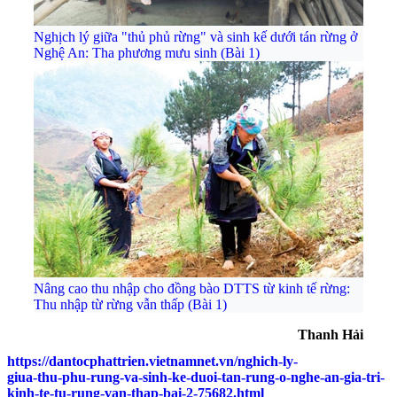
Nghịch lý giữa "thủ phủ rừng" và sinh kế dưới tán rừng ở
Nghệ An: Tha phương mưu sinh (Bài 1)
Nâng cao thu nhập cho đồng bào DTTS từ kinh tế rừng:
Thu nhập từ rừng vẫn thấp (Bài 1)
Thanh Hải
https://dantocphattrien.vietnamnet.vn/nghich-ly-
giua-thu-phu-rung-va-sinh-ke-duoi-tan-rung-o-nghe-an-gia-tri-
kinh-te-tu-rung-van-thap-bai-2-75682.html