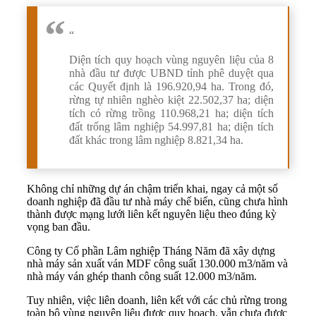
“
Diện tích quy hoạch vùng nguyên liệu của 8
nhà đầu tư được UBND tỉnh phê duyệt qua
các Quyết định là 196.920,94 ha. Trong đó,
rừng tự nhiên nghèo kiệt 22.502,37 ha; diện
tích có rừng trồng 110.968,21 ha; diện tích
đất trống lâm nghiệp 54.997,81 ha; diện tích
đất khác trong lâm nghiệp 8.821,34 ha.
Không chỉ những dự án chậm triển khai, ngay cả một số
doanh nghiệp đã đầu tư nhà máy chế biến, cũng chưa hình
thành được mạng lưới liên kết nguyên liệu theo đúng kỳ
vọng ban đầu.
Công ty Cổ phần Lâm nghiệp Tháng Năm đã xây dựng
nhà máy sản xuất ván MDF công suất 130.000 m3/năm và
nhà máy ván ghép thanh công suất 12.000 m3/năm.
Tuy nhiên, việc liên doanh, liên kết với các chủ rừng trong
toàn bộ vùng nguyên liệu được quy hoạch, vẫn chưa được