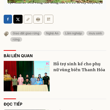
Tạo sinh kế bền vững cho đồng bào DTTS từ cây dược liệu
Giao đất giao rừng
Nghệ An
Lâm nghiệp
mưu sinh
rừng
BÀI LIÊN QUAN
Hỗ trợ sinh kế cho phụ
nữ vùng biên Thanh Hóa
ĐỌC TIẾP