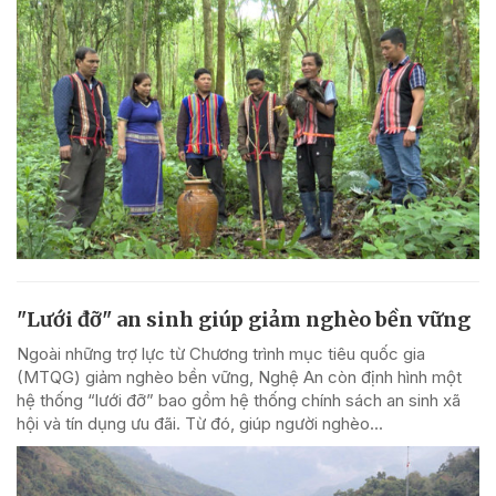
"Lưới đỡ" an sinh giúp giảm nghèo bền vững
Ngoài những trợ lực từ Chương trình mục tiêu quốc gia
(MTQG) giảm nghèo bền vững, Nghệ An còn định hình một
hệ thống “lưới đỡ” bao gồm hệ thống chính sách an sinh xã
hội và tín dụng ưu đãi. Từ đó, giúp người nghèo...