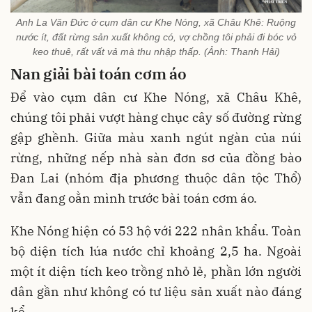
Anh La Văn Đức ở cụm dân cư Khe Nóng, xã Châu Khê: Ruộng
nước ít, đất rừng sản xuất không có, vợ chồng tôi phải đi bóc vỏ
keo thuê, rất vất vả mà thu nhập thấp. (Ảnh: Thanh Hải)
Nan giải bài toán cơm áo
Để vào cụm dân cư Khe Nóng, xã Châu Khê,
chúng tôi phải vượt hàng chục cây số đường rừng
gập ghềnh. Giữa màu xanh ngút ngàn của núi
rừng, những nếp nhà sàn đơn sơ của đồng bào
Đan Lai (nhóm địa phương thuộc dân tộc Thổ)
vẫn đang oằn mình trước bài toán cơm áo.
Khe Nóng hiện có 53 hộ với 222 nhân khẩu. Toàn
bộ diện tích lúa nước chỉ khoảng 2,5 ha. Ngoài
một ít diện tích keo trồng nhỏ lẻ, phần lớn người
dân gần như không có tư liệu sản xuất nào đáng
kể.