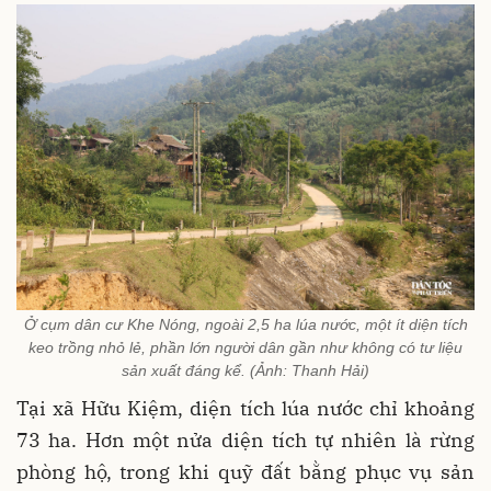
Ở cụm dân cư Khe Nóng, ngoài 2,5 ha lúa nước, một ít diện tích
keo trồng nhỏ lẻ, phần lớn người dân gần như không có tư liệu
sản xuất đáng kể. (Ảnh: Thanh Hải)
Tại xã Hữu Kiệm, diện tích lúa nước chỉ khoảng
73 ha. Hơn một nửa diện tích tự nhiên là rừng
phòng hộ, trong khi quỹ đất bằng phục vụ sản