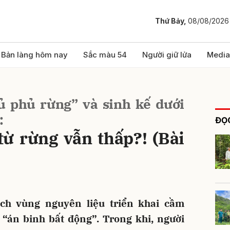
Thứ Bảy,
08/08/2026
bình luận
Bản làng hôm nay
Sắc màu 54
Người giữ lửa
Media
ủ phủ rừng” và sinh kế dưới
:
ĐỌC
 từ rừng vẫn thấp?! (Bài
Hủy
G
ch vùng nguyên liệu triển khai cầm
“án binh bất động”. Trong khi, người