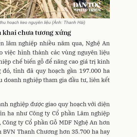
thu hoạch keo nguyên liệu (Ảnh: Thanh Hải)
ển khai chưa tương xứng
iển lâm nghiệp nhiều năm qua, Nghệ An
o việc hình thành các vùng nguyên liệu
iệp chế biến gỗ để nâng cao giá trị kinh
g đó, tỉnh đã quy hoạch gần 197.000 ha
 doanh nghiệp tham gia đầu tư, liên kết
anh nghiệp được giao quy hoạch với diện
ghìn ha như Công ty Cổ phần Lâm nghiệp
, Công ty Cổ phần Gỗ MDF Nghệ An hơn
ần BVN Thanh Chương hơn 35.700 ha hay