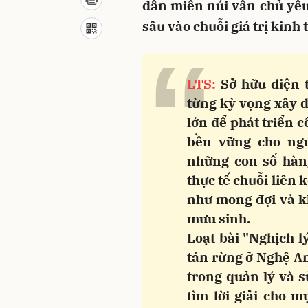
dân miền núi vẫn chủ yếu
sâu vào chuỗi giá trị kinh 
“
LTS:
Sở hữu diện t
từng kỳ vọng xây 
lớn để phát triển 
bền vững cho ngư
những con số hàn
thực tế chuỗi liên
như mong đợi và kh
mưu sinh.
Loạt bài "Nghịch l
tán rừng ở Nghệ An
trong quản lý và s
tìm lời giải cho 