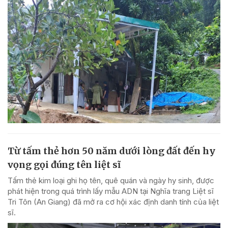
Từ tấm thẻ hơn 50 năm dưới lòng đất đến hy
vọng gọi đúng tên liệt sĩ
Tấm thẻ kim loại ghi họ tên, quê quán và ngày hy sinh, được
phát hiện trong quá trình lấy mẫu ADN tại Nghĩa trang Liệt sĩ
Tri Tôn (An Giang) đã mở ra cơ hội xác định danh tính của liệt
sĩ.