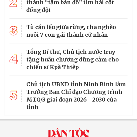
2
thành “tấm bản đồ” tìm hài cốt
đồng đội
3
Từ căn lều giữa rừng, cha nghèo
nuôi 7 con gái thành cử nhân
Tổng Bí thư, Chủ tịch nước truy
4
tặng huân chương dũng cảm cho
chiến sĩ Kpă Thiêp
Chủ tịch UBND tỉnh Ninh Bình làm
5
Trưởng Ban Chỉ đạo Chương trình
MTQG giai đoạn 2026 - 2030 của
tỉnh