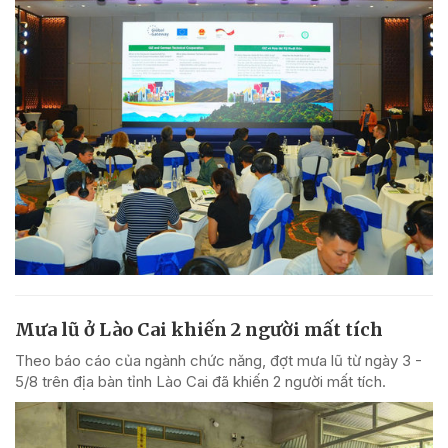
Mưa lũ ở Lào Cai khiến 2 người mất tích
Theo báo cáo của ngành chức năng, đợt mưa lũ từ ngày 3 -
5/8 trên địa bàn tỉnh Lào Cai đã khiến 2 người mất tích.