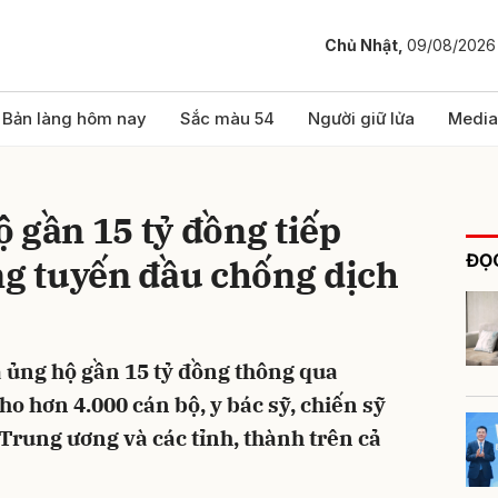
Chủ Nhật,
09/08/2026
bình luận
Bản làng hôm nay
Sắc màu 54
Người giữ lửa
Media
 gần 15 tỷ đồng tiếp
ĐỌC
ng tuyến đầu chống dịch
 ủng hộ gần 15 tỷ đồng thông qua
Hủy
G
ho hơn 4.000 cán bộ, y bác sỹ, chiến sỹ
Trung ương và các tỉnh, thành trên cả