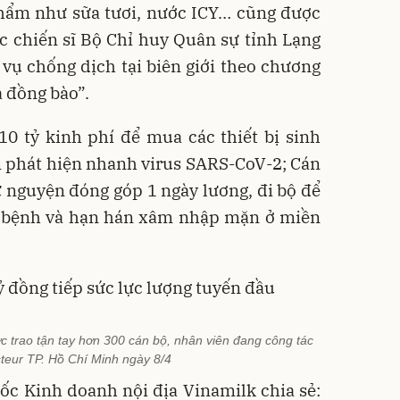
hẩm như sữa tươi, nước ICY… cũng được
c chiến sĩ Bộ Chỉ huy Quân sự tỉnh Lạng
vụ chống dịch tại biên giới theo chương
a đồng bào”.
0 tỷ kinh phí để mua các thiết bị sinh
 phát hiện nhanh virus SARS-CoV-2; Cán
ự nguyện đóng góp 1 ngày lương, đi bộ để
 bệnh và hạn hán xâm nhập mặn ở miền
 trao tận tay hơn 300 cán bộ, nhân viên đang công tác
steur TP. Hồ Chí Minh ngày 8/4
c Kinh doanh nội địa Vinamilk chia sẻ: