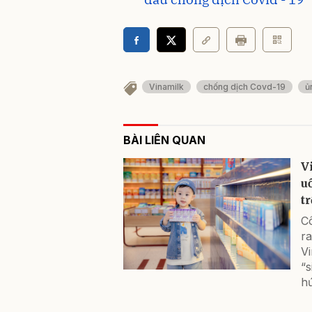
Vinamilk
chống dịch Covd-19
ủ
BÀI LIÊN QUAN
V
uô
t
C
ra
V
“
hứ