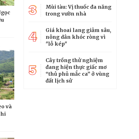
3
Mùi tàu: Vị thuốc đa năng
Ngọc
trong vườn nhà
ệu
Giá khoai lang giảm sâu,
4
nông dân khóc ròng vì
"lỗ kép"
Cây trồng thử nghiệm
5
đang hiện thực giấc mơ
“thủ phủ mắc ca” ở vùng
đất lịch sử
eo và
khi