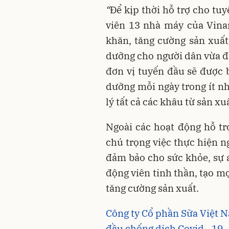
“
Để kịp thời hỗ trợ cho tu
viên 13 nhà máy của Vina
khăn, tăng cường sản xuấ
dưỡng cho người dân vừa đả
đơn vị tuyến đầu sẽ được
dưỡng mỗi ngày trong ít nh
lý tất cả các khâu từ sản x
Ngoài các hoạt động hỗ tr
chú trọng việc thực hiện 
đảm bảo cho sức khỏe, sự a
động viên tinh thần, tạo m
tăng cường sản xuất.
Công ty Cổ phần Sữa Việt 
đầu chống dịch Covid - 19