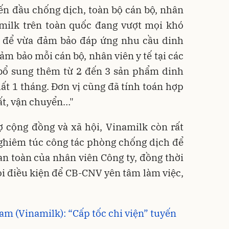
yến đầu chống dịch, toàn bộ cán bộ, nhân
milk trên toàn quốc đang vượt mọi khó
t để vừa đảm bảo đáp ứng nhu cầu dinh
m bảo mỗi cán bộ, nhân viên y tế tại các
 bổ sung thêm từ 2 đến 3 sản phẩm dinh
ất 1 tháng. Đơn vị cũng đã tính toán hợp
uất, vận chuyển…"
ợ cộng đồng và xã hội, Vinamilk còn rất
nghiêm túc công tác phòng chống dịch để
n toàn của nhân viên Công ty, đồng thời
ọi điều kiện để CB-CNV yên tâm làm việc,
Nam (Vinamilk): “Cấp tốc chi viện” tuyến