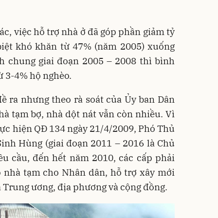
ác, việc hỗ trợ nhà ở đã góp phần giảm tỷ
 biệt khó khăn từ 47% (năm 2005) xuống
h chung giai đoạn 2005 – 2008 thì bình
ừ 3-4% hộ nghèo.
ề ra nhưng theo rà soát của Ủy ban Dân
hà tạm bợ, nhà dột nát vẫn còn nhiều. Vì
 thực hiện QĐ 134 ngày 21/4/2009, Phó Thủ
inh Hùng (giai đoạn 2011 – 2016 là Chủ
yêu cầu, đến hết năm 2010, các cấp phải
bỏ nhà tạm cho Nhân dân, hỗ trợ xây mới
ả Trung ương, địa phương và cộng đồng.