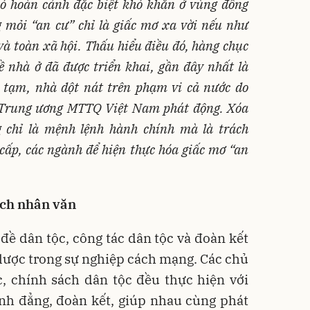
có hoàn cảnh đặc biệt khó khăn ở vùng đồng
mỏi “an cư” chỉ là giấc mơ xa vời nếu như
và toàn xã hội. Thấu hiểu điều đó, hàng chục
ề nhà ở đã được triển khai, gần đây nhất là
 tạm, nhà dột nát trên phạm vi cả nước do
 Trung ương MTTQ Việt Nam phát động. Xóa
 chỉ là mệnh lệnh hành chính mà là trách
 cấp, các ngành để hiện thực hóa giấc mơ “an
ách nhân văn
 đề dân tộc, công tác dân tộc và đoàn kết
n lược trong sự nghiệp cách mạng. Các chủ
c, chính sách dân tộc đều thực hiện với
ình đẳng, đoàn kết, giúp nhau cùng phát