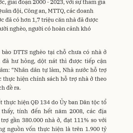
, giai đoạn 2000 - 2023, với sự tham gia
 Quân đội, Công an, MTTQ, các doanh
c đã có hơn 1,7 triệu căn nhà đã được
gười nghèo, người có hoàn cảnh khó
 bào DTTS nghèo tại chỗ chưa có nhà ở
 đã hư hỏng, dột nát thì được tiếp cận
hâm: “Nhân dân tự làm, Nhà nước hỗ trợ
c thực hiện chính sách hỗ trợ nhà ở theo
h đề ra.
kết thực hiện QĐ 134 do Ủy ban Dân tộc tổ
thấy, tính đến hết năm 2008, các địa
trợ gần 380.000 nhà ở, đạt 111% so với
ng nguồn vốn thực hiện là trên 1.900 tỷ