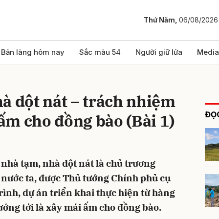
Thứ Năm,
06/08/2026
bình luận
Bản làng hôm nay
Sắc màu 54
Người giữ lửa
Media
à dột nát – trách nhiệm
ĐỌC
 ấm cho đồng bào (Bài 1)
nhà tạm, nhà dột nát là chủ trương
Hủy
G
 nước ta, được Thủ tướng Chính phủ cụ
ình, dự án triển khai thực hiện từ hàng
ớng tới là xây mái ấm cho đồng bào.