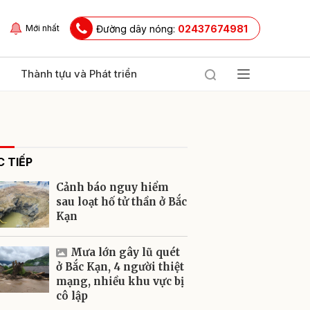
Đường dây nóng:
02437674981
Mới nhất
Thành tựu và Phát triển
 TIẾP
Cảnh báo nguy hiểm
sau loạt hố tử thần ở Bắc
Kạn
ửi
Mưa lớn gây lũ quét
ở Bắc Kạn, 4 người thiệt
mạng, nhiều khu vực bị
cô lập