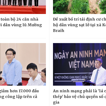
 toàn bộ 24 căn nhà
Đề xuất bố trí tái định cư c
i dân vùng lũ Mường
hộ dân vùng sạt lở tại xã 
Braih
giảm hơn 17.000 đầu
An ninh mạng phải là 'lá 
ng công lập trên cả
thép' bảo vệ chủ quyền số 
gia