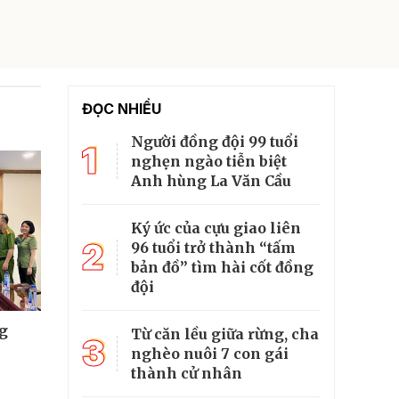
ĐỌC NHIỀU
Người đồng đội 99 tuổi
1
nghẹn ngào tiễn biệt
Anh hùng La Văn Cầu
Ký ức của cựu giao liên
2
96 tuổi trở thành “tấm
bản đồ” tìm hài cốt đồng
đội
g
Từ căn lều giữa rừng, cha
3
nghèo nuôi 7 con gái
thành cử nhân