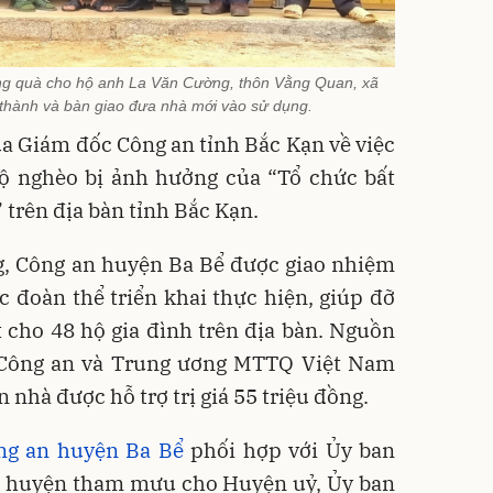
g quà cho hộ anh La Văn Cường, thôn Vằng Quan, xã
thành và bàn giao đưa nhà mới vào sử dụng.
ủa Giám đốc Công an tỉnh Bắc Kạn về việc
ộ nghèo bị ảnh hưởng của “Tổ chức bất
trên địa bàn tỉnh Bắc Kạn.
g, Công an huyện Ba Bể được giao nhiệm
c đoàn thể triển khai thực hiện, giúp đỡ
 cho 48 hộ gia đình trên địa bàn. Nguồn
 Công an và Trung ương MTTQ Việt Nam
 nhà được hỗ trợ trị giá 55 triệu đồng.
ng an huyện Ba Bể
phối hợp với Ủy ban
m huyện tham mưu cho Huyện uỷ, Ủy ban