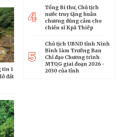
Tổng Bí thư, Chủ tịch
4
nước truy tặng huân
chương dũng cảm cho
chiến sĩ Kpă Thiêp
Chủ tịch UBND tỉnh Ninh
Bình làm Trưởng Ban
5
Chỉ đạo Chương trình
MTQG giai đoạn 2026 -
tin 1
2030 của tỉnh
lở đất