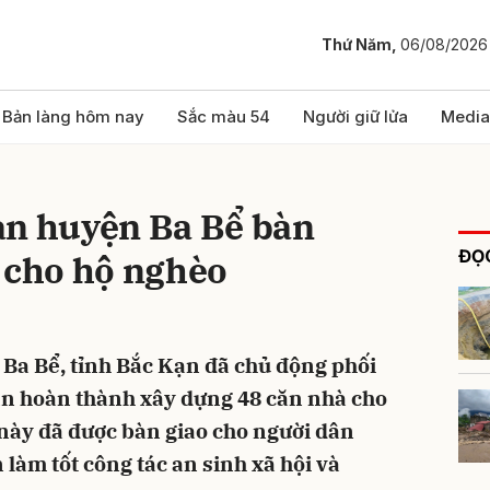
Thứ Năm,
06/08/2026
bình luận
Bản làng hôm nay
Sắc màu 54
Người giữ lửa
Media
an huyện Ba Bể bàn
ĐỌC
 cho hộ nghèo
Ba Bể, tỉnh Bắc Kạn đã chủ động phối
Hủy
G
uan hoàn thành xây dựng 48 căn nhà cho
này đã được bàn giao cho người dân
làm tốt công tác an sinh xã hội và