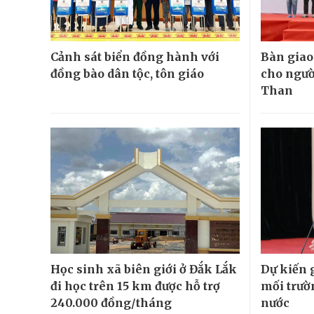
Cảnh sát biển đồng hành với
Bàn giao
đồng bào dân tộc, tôn giáo
cho ngườ
Than
Học sinh xã biên giới ở Đắk Lắk
Dự kiến 
đi học trên 15 km được hỗ trợ
mối trườ
240.000 đồng/tháng
nước