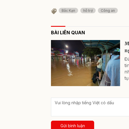
Bắc Kạn
hỗ trợ
Công an
BÀI LIÊN QUAN
M
ng
Đ
ti
nh
tụ
Gửi bình luận