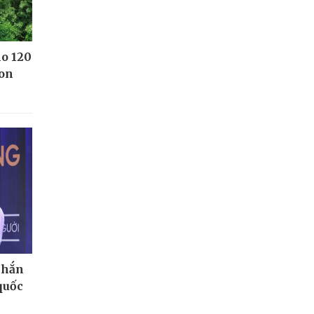
ho 120
Kon
chắn
quốc