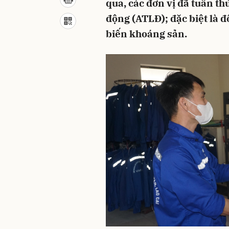
qua, các đơn vị đã tuân th
động (ATLĐ); đặc biệt là đ
biến khoáng sản.