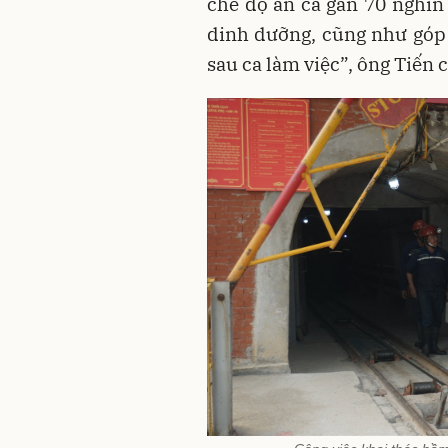
chế độ ăn ca gần 70 nghìn
dinh dưỡng, cũng như góp
sau ca làm việc”, ông Tiến 