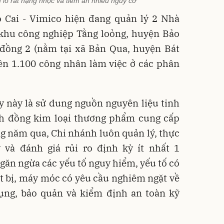
 lò rất nặng nhọc và tiềm ẩn nhiều nguy cơ
 Cai - Vimico hiện đang quản lý 2 Nhà
khu công nghiệp Tằng loỏng, huyện Bảo
đồng 2 (nằm tại xã Bản Qua, huyện Bát
rên 1.100 công nhân làm việc ở các phân
 này là sử dung nguồn nguyên liệu tinh
h đồng kim loại thương phẩm cung cấp
g năm qua, Chi nhánh luôn quản lý, thực
và đánh giá rủi ro định kỳ ít nhất 1
ăn ngừa các yếu tố nguy hiểm, yếu tố có
ết bị, máy móc có yêu cầu nghiêm ngặt về
ụng, bảo quản và kiểm định an toàn kỹ