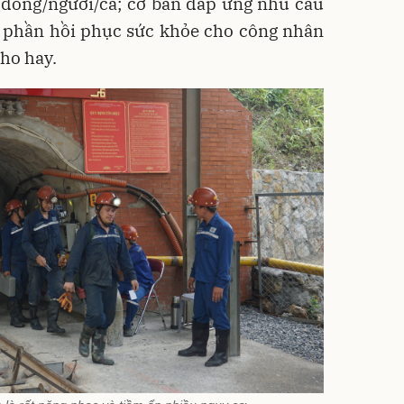
 đồng/người/ca; cơ bản đáp ứng nhu cầu
 phần hồi phục sức khỏe cho công nhân
cho hay.