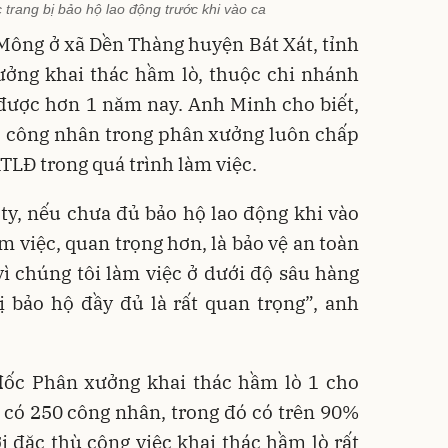
trang bị bảo hộ lao động trước khi vào ca
Mông ở xã Dền Thàng huyện Bát Xát, tỉnh
ởng khai thác hầm lò, thuộc chi nhánh
được hơn 1 năm nay. Anh Minh cho biết,
c công nhân trong phân xưởng luôn chấp
LĐ trong quá trình làm việc.
ty, nếu chưa đủ bảo hộ lao động khi vào
m việc, quan trọng hơn, là bảo vệ an toàn
ì chúng tôi làm việc ở dưới độ sâu hàng
ị bảo hộ đầy đủ là rất quan trọng”, anh
ốc Phân xưởng khai thác hầm lò 1 cho
 có 250 công nhân, trong đó có trên 90%
i đặc thù công việc khai thác hầm lò rất