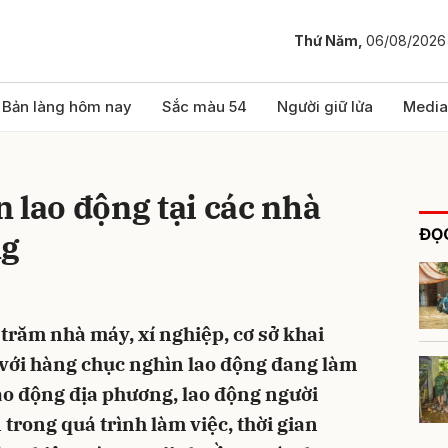
Thứ Năm,
06/08/2026
bình luận
Bản làng hôm nay
Sắc màu 54
Người giữ lửa
Media
 lao động tại các nhà
ĐỌC
ng
trăm nhà máy, xí nghiệp, cơ sở khai
Hủy
G
 với hàng chục nghìn lao động đang làm
lao động địa phương, lao động người
trong quá trình làm việc, thời gian