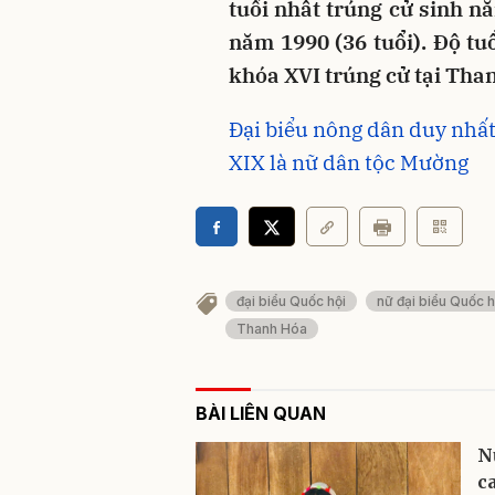
tuổi nhất trúng cử sinh nă
năm 1990 (36 tuổi). Độ tu
khóa XVI trúng cử tại Than
Đại biểu nông dân duy nhấ
XIX là nữ dân tộc Mường
đại biểu Quốc hội
nữ đại biểu Quốc h
Thanh Hóa
BÀI LIÊN QUAN
N
c