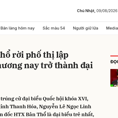
Chủ Nhật,
09/08/2026
bình luận
Bản làng hôm nay
Sắc màu 54
Người giữ lửa
Media
hổ rời phố thị lập
ĐỌC
hương nay trở thành đại
Hủy
G
trúng cử đại biểu Quốc hội khóa XVI,
 tỉnh Thanh Hóa, Nguyễn Lê Ngọc Linh
ám đốc HTX Bản Thổ là đại biểu trẻ nhất,