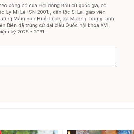
heo công bố của Hội đồng Bầu cử quốc gia, cô
áo Lỳ Mì Lé (SN 2001), dân tộc Si La, giáo viên
rường Mầm non Huổi Lếch, xã Mường Toong, tỉnh
ện Biên đã trúng cử đại biểu Quốc hội khóa XVI,
iệm kỳ 2026 - 2031...