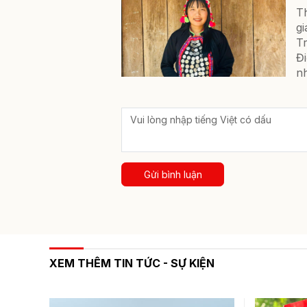
T
gi
T
Đi
nh
Gửi bình luận
XEM THÊM TIN TỨC - SỰ KIỆN