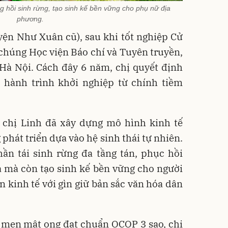
 hồi sinh rừng, tạo sinh kế bền vững cho phụ nữ địa
phương.
yện Như Xuân cũ), sau khi tốt nghiệp Cử
húng Học viện Báo chí và Tuyên truyền,
 Hà Nội. Cách đây 6 năm, chị quyết định
u hành trình khởi nghiệp từ chính tiềm
, chị Linh đã xây dựng mô hình kinh tế
phát triển dựa vào hệ sinh thái tự nhiên.
ần tái sinh rừng đa tầng tán, phục hồi
a mà còn tạo sinh kế bền vững cho người
n kinh tế với gìn giữ bản sắc văn hóa dân
 men mật ong đạt chuẩn OCOP 3 sao, chị