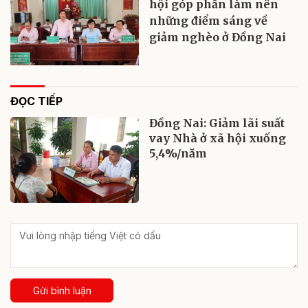
hội góp phần làm nên
những điểm sáng về
giảm nghèo ở Đồng Nai
ĐỌC TIẾP
Đồng Nai: Giảm lãi suất
vay Nhà ở xã hội xuống
5,4%/năm
Gửi bình luận