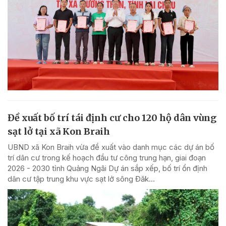
Đề xuất bố trí tái định cư cho 120 hộ dân vùng
sạt lở tại xã Kon Braih
UBND xã Kon Braih vừa đề xuất vào danh mục các dự án bố
trí dân cư trong kế hoạch đầu tư công trung hạn, giai đoạn
2026 - 2030 tỉnh Quảng Ngãi Dự án sắp xếp, bố trí ổn định
dân cư tập trung khu vực sạt lở sông Đăk...