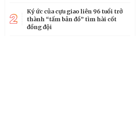
Ký ức của cựu giao liên 96 tuổi trở
2
thành “tấm bản đồ” tìm hài cốt
đồng đội
3
Từ căn lều giữa rừng, cha nghèo
nuôi 7 con gái thành cử nhân
Tổng Bí thư, Chủ tịch nước truy
4
tặng huân chương dũng cảm cho
chiến sĩ Kpă Thiêp
Chủ tịch UBND tỉnh Ninh Bình làm
5
Trưởng Ban Chỉ đạo Chương trình
MTQG giai đoạn 2026 - 2030 của
tỉnh