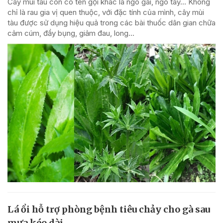
Cây mùi tàu còn có tên gọi khác là ngò gai, ngò tây… Không
chỉ là rau gia vị quen thuộc, với đặc tính của mình, cây mùi
tàu được sử dụng hiệu quả trong các bài thuốc dân gian chữa
cảm cúm, đầy bụng, giảm đau, long...
Lá ổi hỗ trợ phòng bệnh tiêu chảy cho gà sau
mưa kéo dài