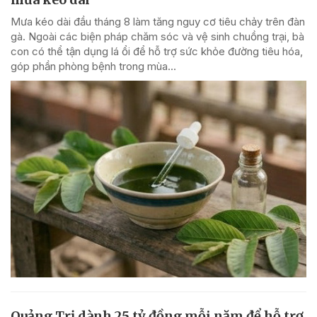
Mưa kéo dài đầu tháng 8 làm tăng nguy cơ tiêu chảy trên đàn
gà. Ngoài các biện pháp chăm sóc và vệ sinh chuồng trại, bà
con có thể tận dụng lá ổi để hỗ trợ sức khỏe đường tiêu hóa,
góp phần phòng bệnh trong mùa...
Quảng Trị dành 25 tỷ đồng mỗi năm để hỗ trợ