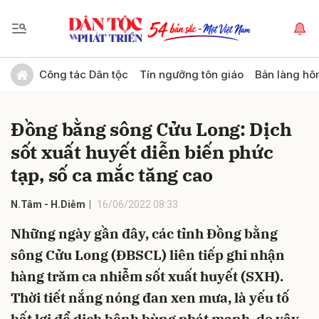
Gửi bình luận
Công tác Dân tộc
Tín ngưỡng tôn giáo
Bản làng hô
Đồng bằng sông Cửu Long: Dịch
sốt xuất huyết diễn biến phức
tạp, số ca mắc tăng cao
N.Tâm - H.Diễm
16/06/2022 08:33
Hủy
Gửi
Những ngày gần đây, các tỉnh Đồng bằng
sông Cửu Long (ĐBSCL) liên tiếp ghi nhận
hàng trăm ca nhiễm sốt xuất huyết (SXH).
Thời tiết nắng nóng đan xen mưa, là yếu tố