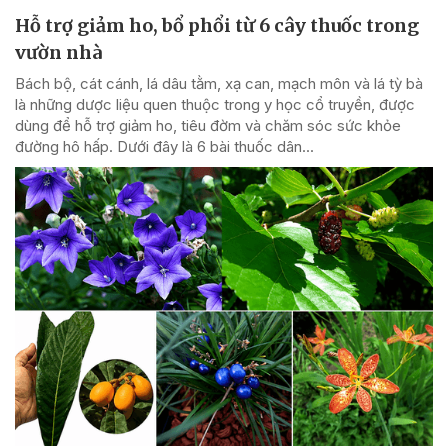
Hỗ trợ giảm ho, bổ phổi từ 6 cây thuốc trong
vườn nhà
Bách bộ, cát cánh, lá dâu tằm, xạ can, mạch môn và lá tỳ bà
là những dược liệu quen thuộc trong y học cổ truyền, được
dùng để hỗ trợ giảm ho, tiêu đờm và chăm sóc sức khỏe
đường hô hấp. Dưới đây là 6 bài thuốc dân...