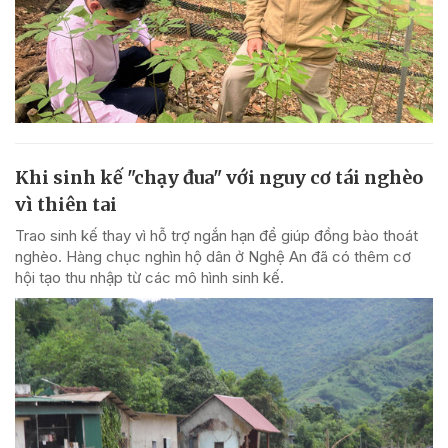
Khi sinh kế "chạy đua" với nguy cơ tái nghèo
vì thiên tai
Trao sinh kế thay vì hỗ trợ ngắn hạn để giúp đồng bào thoát
nghèo. Hàng chục nghìn hộ dân ở Nghệ An đã có thêm cơ
hội tạo thu nhập từ các mô hình sinh kế.