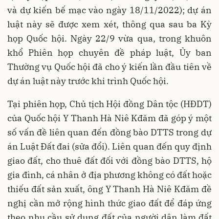
và dự kiến bế mạc vào ngày 18/11/2022); dự án
luật này sẽ được xem xét, thông qua sau ba Kỳ
họp Quốc hội. Ngày 22/9 vừa qua, trong khuôn
khổ Phiên họp chuyên đề pháp luật, Ủy ban
Thường vụ Quốc hội đã cho ý kiến lần đầu tiên về
dự án luật này trước khi trình Quốc hội.
Tại phiên họp, Chủ tịch Hội đồng Dân tộc (HĐDT)
của Quốc hội Y Thanh Hà Niê Kđăm đã góp ý một
số vấn đề liên quan đến đồng bào DTTS trong dự
án Luật Đất đai (sửa đổi). Liên quan đến quy định
giao đất, cho thuê đất đối với đồng bào DTTS, hộ
gia đình, cá nhân ở địa phương không có đất hoặc
thiếu đất sản xuất, ông Y Thanh Hà Niê Kđăm đề
nghị cần mở rộng hình thức giao đất để đáp ứng
theo nhu cầu sử dụng đất của người dân làm đất