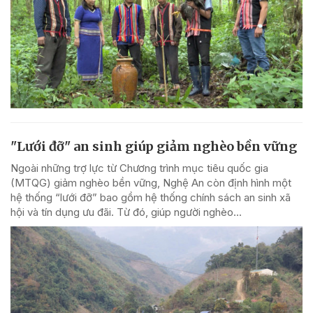
"Lưới đỡ" an sinh giúp giảm nghèo bền vững
Ngoài những trợ lực từ Chương trình mục tiêu quốc gia
(MTQG) giảm nghèo bền vững, Nghệ An còn định hình một
hệ thống “lưới đỡ” bao gồm hệ thống chính sách an sinh xã
hội và tín dụng ưu đãi. Từ đó, giúp người nghèo...