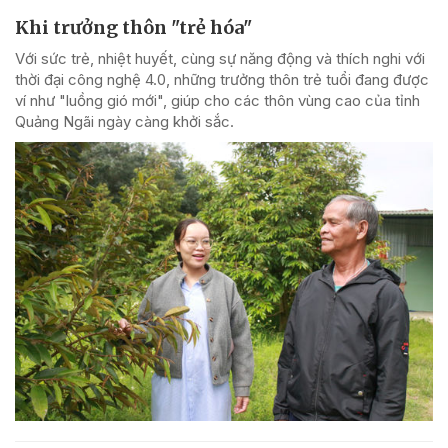
Khi trưởng thôn "trẻ hóa"
Với sức trẻ, nhiệt huyết, cùng sự năng động và thích nghi với
thời đại công nghệ 4.0, những trưởng thôn trẻ tuổi đang được
ví như "luồng gió mới", giúp cho các thôn vùng cao của tỉnh
Quảng Ngãi ngày càng khởi sắc.