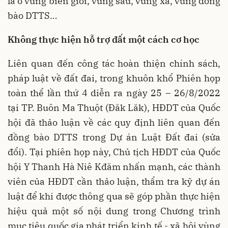
là ở vùng biên giới, vùng sâu, vùng xa, vùng đồng
bào DTTS…
Không thực hiện hỗ trợ đất một cách cơ học
Liên quan đến công tác hoàn thiện chính sách,
pháp luật về đất đai, trong khuôn khổ Phiên họp
toàn thể lần thứ 4 diễn ra ngày 25 – 26/8/2022
tại TP. Buôn Ma Thuột (Đăk Lăk), HĐDT của Quốc
hội đã thảo luận về các quy định liên quan đến
đồng bào DTTS trong Dự án Luật Đất đai (sửa
đổi). Tại phiên họp này, Chủ tịch HĐDT của Quốc
hội Y Thanh Hà Niê Kđăm nhấn mạnh, các thành
viên của HĐDT cần thảo luận, thẩm tra kỹ dự án
luật để khi được thông qua sẽ góp phần thực hiện
hiệu quả một số nội dung trong Chương trình
mục tiêu quốc gia phát triển kinh tế - xã hội vùng