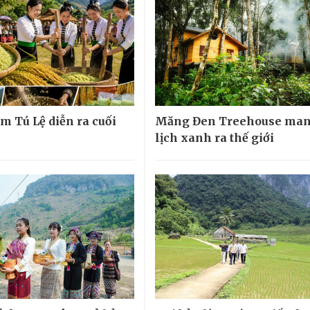
m Tú Lệ diễn ra cuối
Măng Đen Treehouse man
lịch xanh ra thế giới