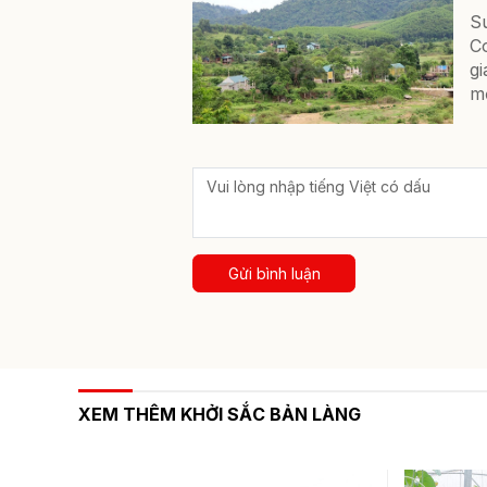
S
Co
g
mở
Gửi bình luận
XEM THÊM KHỞI SẮC BẢN LÀNG