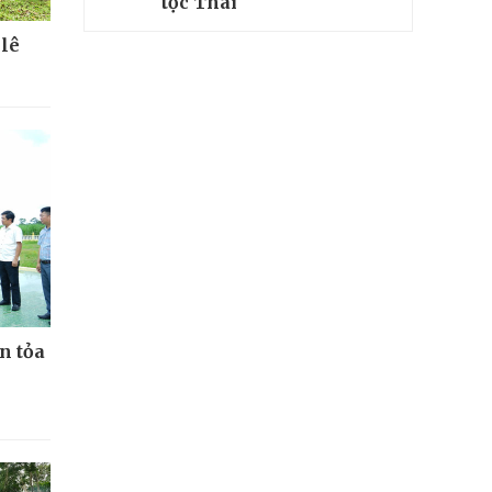
tộc Thái
 lê
n tỏa