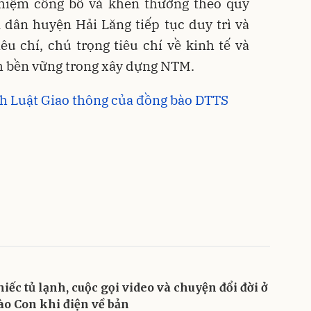
nhiệm công bố và khen thưởng theo quy
 dân huyện Hải Lăng tiếp tục duy trì và
êu chí, chú trọng tiêu chí về kinh tế và
h bền vững trong xây dựng NTM.
nh Luật Giao thông của đồng bào DTTS
hiếc tủ lạnh, cuộc gọi video và chuyện đổi đời ở
ào Con khi điện về bản