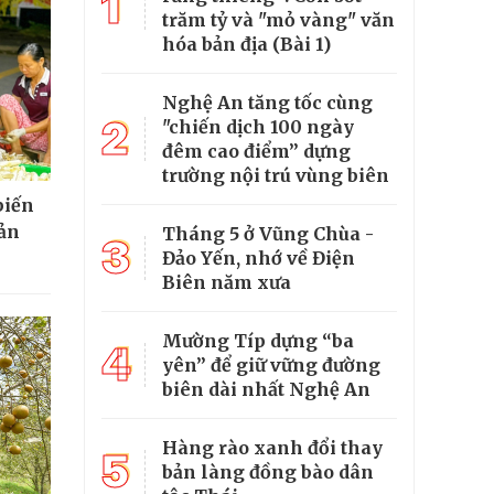
1
trăm tỷ và "mỏ vàng" văn
hóa bản địa (Bài 1)
Nghệ An tăng tốc cùng
2
"chiến dịch 100 ngày
đêm cao điểm” dựng
trường nội trú vùng biên
biến
sản
Tháng 5 ở Vũng Chùa -
3
Đảo Yến, nhớ về Điện
Biên năm xưa
Mường Típ dựng “ba
4
yên” để giữ vững đường
biên dài nhất Nghệ An
Hàng rào xanh đổi thay
5
bản làng đồng bào dân