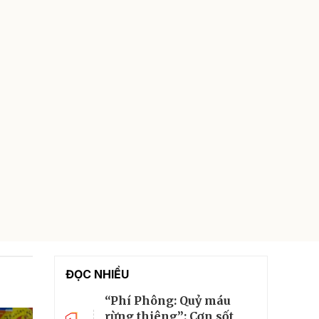
ĐỌC NHIỀU
“Phí Phông: Quỷ máu
rừng thiêng”: Cơn sốt