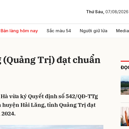
Thứ Sáu,
07/08/2026
bình luận
Bản làng hôm nay
Sắc màu 54
Người giữ lửa
Media
 (Quảng Trị) đạt chuẩn
ĐỌC
Hà vừa ký Quyết định số 542/QĐ-TTg
Hủy
G
 huyện Hải Lăng, tỉnh Quảng Trị đạt
 2024.