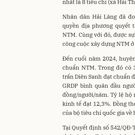
nhất là 8 tiêu chí (xã Hải T
Nhân dân Hải Lăng đã đo
quyền địa phương quyết 
NTM. Cùng với đó, được sự
công cuộc xây dựng NTM ở 
Đến cuối năm 2024, huyện 
chuẩn NTM. Trong đó có 3
trấn Diên Sanh đạt chuẩn đ
GRDP bình quân đầu người
đồng/người/năm. Tỷ lệ hộ 
kinh tế đạt 12,3%. Đồng th
của bộ tiêu chí quốc gia v
Tại Quyết định số 542/QĐ-