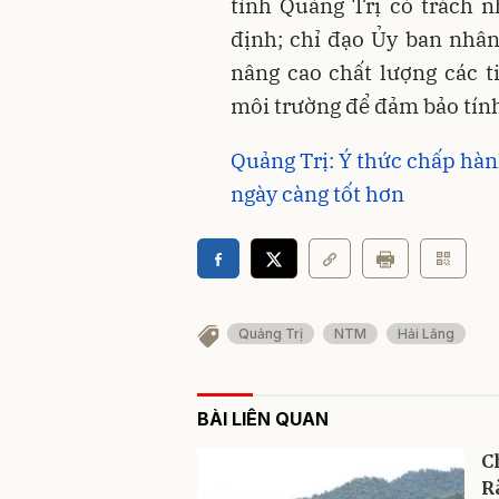
tỉnh Quảng Trị có trách 
định; chỉ đạo Ủy ban nhân
nâng cao chất lượng các ti
môi trường để đảm bảo tín
Quảng Trị: Ý thức chấp hà
ngày càng tốt hơn
Quảng Trị
NTM
Hải Lăng
BÀI LIÊN QUAN
C
R