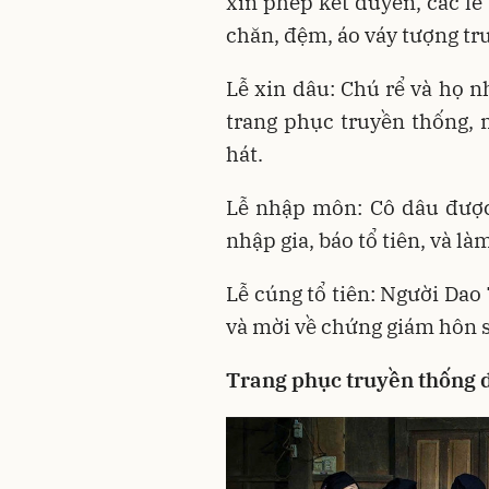
xin phép kết duyên, các lễ
chăn, đệm, áo váy tượng tr
Lễ xin dâu: Chú rể và họ n
trang phục truyền thống, m
hát.
Lễ nhập môn: Cô dâu được 
nhập gia, báo tổ tiên, và là
Lễ cúng tổ tiên: Người Dao 
và mời về chứng giám hôn s
Trang phục truyền thống 