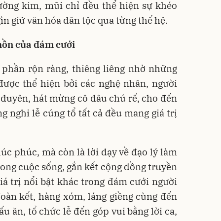
ường kim, mũi chỉ đều thể hiện sự khéo
gìn giữ văn hóa dân tộc qua từng thế hệ.
 hồn của đám cưới
phần rộn ràng, thiêng liêng nhờ những
được thể hiện bởi các nghệ nhân, người
o duyên, hát mừng cô dâu chú rể, cho đến
 nghi lễ cúng tổ tất cả đều mang giá trị
.
úc phúc, mà còn là lời dạy về đạo lý làm
rong cuộc sống, gắn kết cộng đồng truyền
á trị nổi bật khác trong đám cưới người
đoàn kết, hàng xóm, láng giềng cùng đến
ấu ăn, tổ chức lễ đến góp vui bằng lời ca,