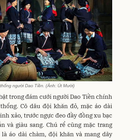
thống người Dao Tiền. (Ảnh: Út Mười)
bật trong đám cưới người Dao Tiền chính
 thống. Cô dâu đội khăn đỏ, mặc áo dài
tinh xảo, trước ngực đeo đầy đồng xu bạc
n và giàu sang. Chú rể cũng mặc trang
ể là áo dài chàm, đội khăn và mang dây