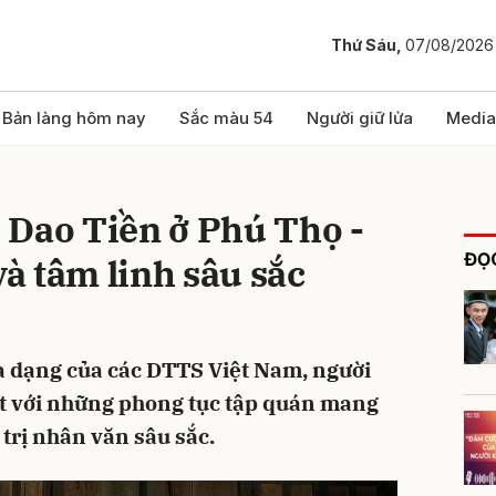
Thứ Sáu,
07/08/2026
bình luận
Bản làng hôm nay
Sắc màu 54
Người giữ lửa
Media
 Dao Tiền ở Phú Thọ -
ĐỌC
và tâm linh sâu sắc
a dạng của các DTTS Việt Nam, người
Hủy
G
ật với những phong tục tập quán mang
 trị nhân văn sâu sắc.