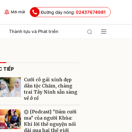
Đường dây nóng:
02437674981
Mới nhất
Thành tựu và Phát triển
 TIẾP
Cưới cô gái xinh đẹp
dân tộc Chăm, chàng
trai Tây Ninh sẵn sàng
về ở rể
ửi
[Podcast] "Đám cưới
ma" của người Khùa:
Khi lời thề nguyện nối
dài qua hai thế giới