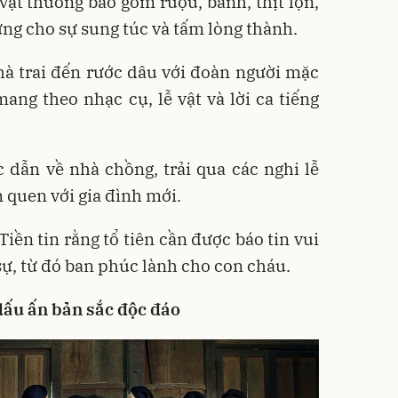
 vật thường bao gồm rượu, bánh, thịt lợn,
ưng cho sự sung túc và tấm lòng thành.
hà trai đến rước dâu với đoàn người mặc
ang theo nhạc cụ, lễ vật và lời ca tiếng
dẫn về nhà chồng, trải qua các nghi lễ
m quen với gia đình mới.
Tiền tin rằng tổ tiên cần được báo tin vui
ự, từ đó ban phúc lành cho con cháu.
dấu ấn bản sắc độc đáo