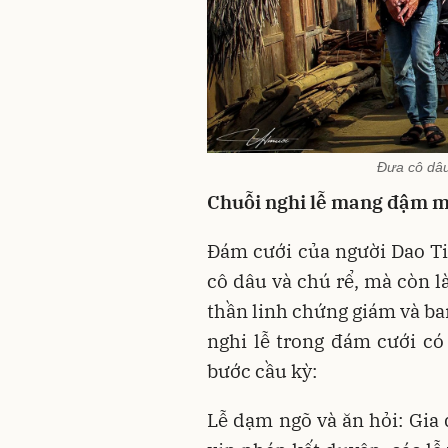
Đưa cô dâu
Chuỗi nghi lễ mang đậm m
Đám cưới của người Dao Tiề
cô dâu và chú rể, mà còn l
thần linh chứng giám và b
nghi lễ trong đám cưới có 
bước cầu kỳ:
Lễ dạm ngõ và ăn hỏi: Gia 