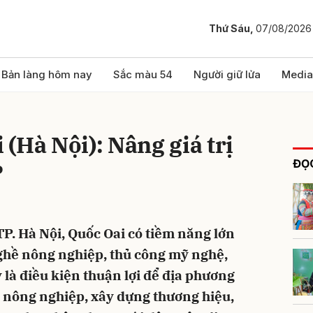
Thứ Sáu,
07/08/2026
bình luận
Bản làng hôm nay
Sắc màu 54
Người giữ lửa
Media
(Hà Nội): Nâng giá trị
ĐỌC
P
P. Hà Nội, Quốc Oai có tiềm năng lớn
Hủy
G
ghề nông nghiệp, thủ công mỹ nghệ,
 là điều kiện thuận lợi để địa phương
 nông nghiệp, xây dựng thương hiệu,