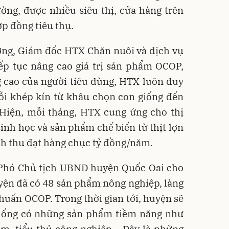
ờng, được nhiều siêu thị, cửa hàng trên
ợp đồng tiêu thụ.
ng, Giám đốc HTX Chăn nuôi và dịch vụ
ếp tục nâng cao giá trị sản phẩm OCOP,
 cao của người tiêu dùng, HTX luôn duy
uỗi khép kín từ khâu chọn con giống đến
. Hiện, mỗi tháng, HTX cung ứng cho thị
 sinh học và sản phẩm chế biến từ thịt lợn
nh thu đạt hàng chục tỷ đồng/năm.
Phó Chủ tịch UBND huyện Quốc Oai cho
uyện đã có 48 sản phẩm nông nghiệp, làng
uẩn OCOP. Trong thời gian tới, huyện sẽ
thống có những sản phẩm tiềm năng như
ẩm, tiểu thủ công nghiệp… Đây là những