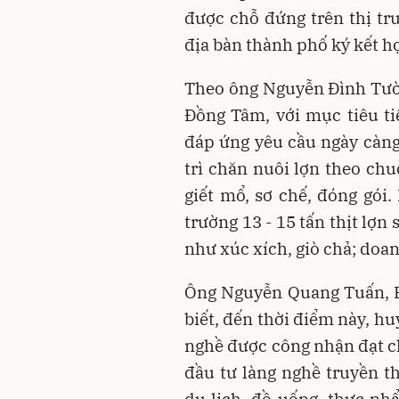
được chỗ đứng trên thị trư
địa bàn thành phố ký kết h
Theo ông Nguyễn Đình Tườ
Đồng Tâm, với mục tiêu ti
đáp ứng yêu cầu ngày càng
trì chăn nuôi lợn theo ch
giết mổ, sơ chế, đóng gói
trường 13 - 15 tấn thịt lợn
như xúc xích, giò chả; doa
Ông Nguyễn Quang Tuấn, 
biết, đến thời điểm này, h
nghề được công nhận đạt ch
đầu tư làng nghề truyền 
du lịch, đồ uống, thực ph