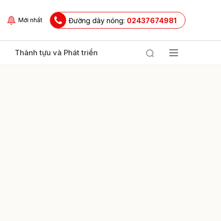
Đường dây nóng:
02437674981
Mới nhất
Thành tựu và Phát triển
ửi