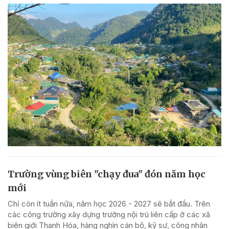
Trường vùng biên "chạy đua" đón năm học
mới
Chỉ còn ít tuần nữa, năm học 2026 - 2027 sẽ bắt đầu. Trên
các công trường xây dựng trường nội trú liên cấp ở các xã
biên giới Thanh Hóa, hàng nghìn cán bộ, kỹ sư, công nhân