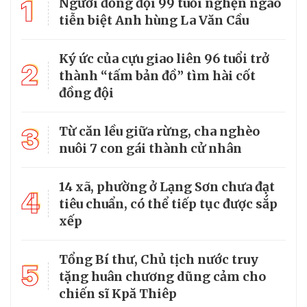
1
Người đồng đội 99 tuổi nghẹn ngào
tiễn biệt Anh hùng La Văn Cầu
Ký ức của cựu giao liên 96 tuổi trở
2
thành “tấm bản đồ” tìm hài cốt
đồng đội
3
Từ căn lều giữa rừng, cha nghèo
nuôi 7 con gái thành cử nhân
14 xã, phường ở Lạng Sơn chưa đạt
4
tiêu chuẩn, có thể tiếp tục được sắp
xếp
Tổng Bí thư, Chủ tịch nước truy
5
tặng huân chương dũng cảm cho
chiến sĩ Kpă Thiêp