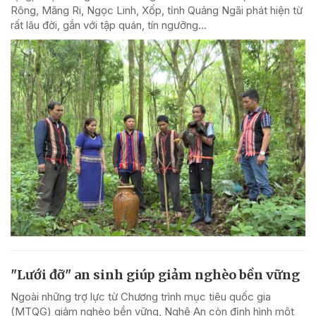
Rông, Măng Ri, Ngọc Linh, Xốp, tỉnh Quảng Ngãi phát hiện từ
rất lâu đời, gắn với tập quán, tín ngưỡng...
"Lưới đỡ" an sinh giúp giảm nghèo bền vững
Ngoài những trợ lực từ Chương trình mục tiêu quốc gia
(MTQG) giảm nghèo bền vững, Nghệ An còn định hình một