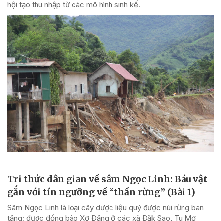
hội tạo thu nhập từ các mô hình sinh kế.
Tri thức dân gian về sâm Ngọc Linh: Báu vật
gắn với tín ngưỡng về “thần rừng” (Bài 1)
Sâm Ngọc Linh là loại cây dược liệu quý được núi rừng ban
tặng; được đồng bào Xơ Đăng ở các xã Đăk Sao, Tu Mơ