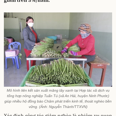
giảm trên 3%/năm.
Mô hình liên kết sản xuất măng tây xanh tại Hợp tác xã dịch vụ
tổng hợp nông nghiệp Tuấn Tú (xã An Hải, huyện Ninh Phước)
giúp nhiều hộ đồng bào Chăm phát triển kinh tế, thoát nghèo bền
vững. (Ảnh: Nguyễn Thành/TTXVN)
Xác định công tác giảm nghèo là nhiệm vụ quan