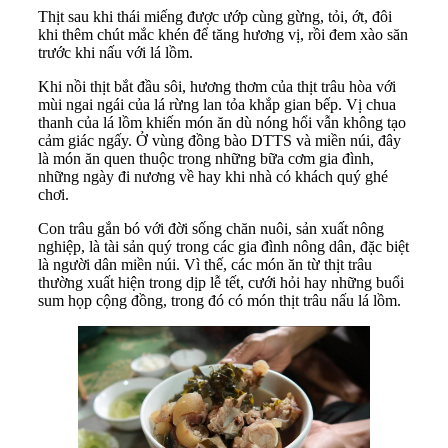
Thịt sau khi thái miếng được ướp cùng gừng, tỏi, ớt, đôi
khi thêm chút mắc khén để tăng hương vị, rồi đem xào săn
trước khi nấu với lá lồm.
Khi nồi thịt bắt đầu sôi, hương thơm của thịt trâu hòa với
mùi ngai ngái của lá rừng lan tỏa khắp gian bếp. Vị chua
thanh của lá lồm khiến món ăn dù nóng hổi vẫn không tạo
cảm giác ngấy. Ở vùng đồng bào DTTS và miền núi, đây
là món ăn quen thuộc trong những bữa cơm gia đình,
những ngày đi nương về hay khi nhà có khách quý ghé
chơi.
Con trâu gắn bó với đời sống chăn nuôi, sản xuất nông
nghiệp, là tài sản quý trong các gia đình nông dân, đặc biệt
là người dân miền núi. Vì thế, các món ăn từ thịt trâu
thường xuất hiện trong dịp lễ tết, cưới hỏi hay những buổi
sum họp cộng đồng, trong đó có món thịt trâu nấu lá lồm.