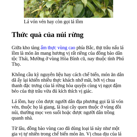
Lá vón vén hay còn gọi lá lồm
Thức quà của núi rừng
Giữa kho tàng
ẩm thực vùng cao
phía Bắc, thịt trâu nấu lá
lồm là món ăn mang hương vị rất riêng của đồng bào dân
tộc Thái, Mường ở vùng Hòa Bình cũ, nay thuộc tỉnh Phú
Thọ.
Không cầu kỳ nguyên liệu hay cách chế biến, món ăn dân
dã ấy lại khiến nhiều thực khách nhớ mãi, bởi vị chua
thanh đặc trưng của lá rừng hòa quyện cùng vị ngọt đậm
béo của thịt trâu vừa đủ kích thích vị giác.
Lá lồm, hay còn được người dân địa phương gọi là lá vón
vén, thuộc họ lá giang, là loại cây quen thuộc ở vùng đồi
núi, thường mọc ven suối hoặc được người dân trồng
quanh nhà.
Từ lâu, đồng bào vùng cao đã dùng loại lá này như một
gia vị tự nhiên trong chế biến món ăn. Vị chua dịu của lá