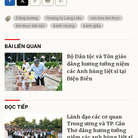
Dâng hương
Hoàng tử Lang Liêu
văn hóa ẩm thực
ẩm thực dân tộc
bánh chưng
bánh giầy
BÀI LIÊN QUAN
Bộ Dân tộc và Tôn giáo
dâng hương tưởng niệm
các Anh hùng liệt sĩ tại
Điện Biên
ĐỌC TIẾP
Lãnh đạo các cơ quan
Trung ương và TP. Cần
Thơ dâng hương tưởng
niệm các anh hùng liệt sĩ