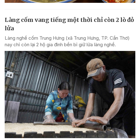
Làng cốm vang tiếng một thời chỉ còn 2 lò đỏ
lửa
Làng nghề cốm Trung Hưng (xã Trung Hưng, TP. Cần Thơ)
nay chỉ còn lại 2 hộ gia đình bền bỉ giữ lửa làng nghề.