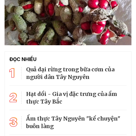
ĐỌC NHIỀU
1
Quả dại rừng trong bữa cơm của
người dân Tây Nguyên
2
Hạt dổi - Gia vị đặc trưng của ẩm
thực Tây Bắc
3
Ẩm thực Tây Nguyên "kể chuyện"
buôn làng