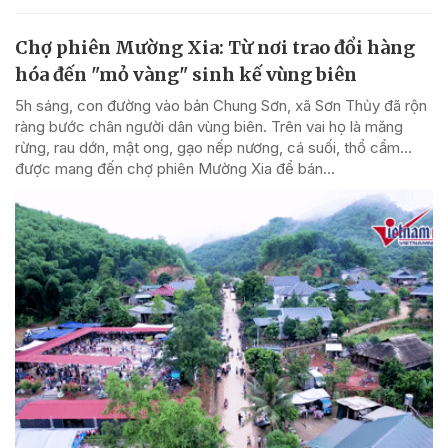
Chợ phiên Mường Xia: Từ nơi trao đổi hàng
hóa đến "mỏ vàng" sinh kế vùng biên
5h sáng, con đường vào bản Chung Sơn, xã Sơn Thủy đã rộn
ràng bước chân người dân vùng biên. Trên vai họ là măng
rừng, rau dớn, mật ong, gạo nếp nương, cá suối, thổ cẩm…
được mang đến chợ phiên Mường Xia để bán...