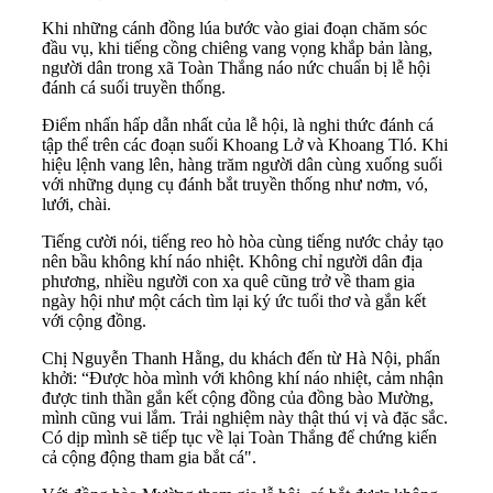
Khi những cánh đồng lúa bước vào giai đoạn chăm sóc
đầu vụ, khi tiếng cồng chiêng vang vọng khắp bản làng,
người dân trong xã Toàn Thắng náo nức chuẩn bị lễ hội
đánh cá suối truyền thống.
Điểm nhấn hấp dẫn nhất của lễ hội, là nghi thức đánh cá
tập thể trên các đoạn suối Khoang Lở và Khoang Tló. Khi
hiệu lệnh vang lên, hàng trăm người dân cùng xuống suối
với những dụng cụ đánh bắt truyền thống như nơm, vó,
lưới, chài.
Tiếng cười nói, tiếng reo hò hòa cùng tiếng nước chảy tạo
nên bầu không khí náo nhiệt. Không chỉ người dân địa
phương, nhiều người con xa quê cũng trở về tham gia
ngày hội như một cách tìm lại ký ức tuổi thơ và gắn kết
với cộng đồng.
Chị Nguyễn Thanh Hằng, du khách đến từ Hà Nội, phấn
khởi: “Được hòa mình với không khí náo nhiệt, cảm nhận
được tinh thần gắn kết cộng đồng của đồng bào Mường,
mình cũng vui lắm. Trải nghiệm này thật thú vị và đặc sắc.
Có dịp mình sẽ tiếp tục về lại Toàn Thắng để chứng kiến
cả cộng động tham gia bắt cá".