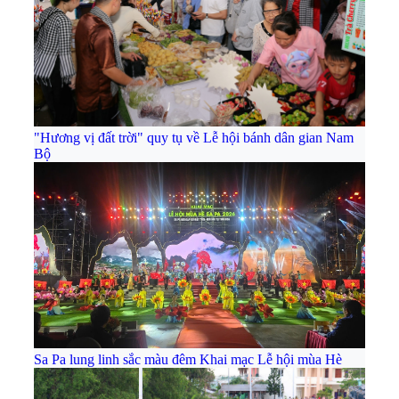
"Hương vị đất trời" quy tụ về Lễ hội bánh dân gian Nam
Bộ
Sa Pa lung linh sắc màu đêm Khai mạc Lễ hội mùa Hè