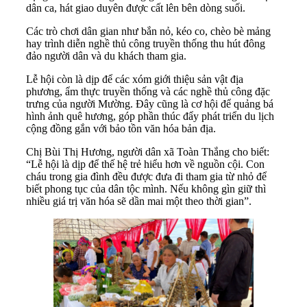
dân ca, hát giao duyên được cất lên bên dòng suối.
Các trò chơi dân gian như bắn nỏ, kéo co, chèo bè mảng
hay trình diễn nghề thủ công truyền thống thu hút đông
đảo người dân và du khách tham gia.
Lễ hội còn là dịp để các xóm giới thiệu sản vật địa
phương, ẩm thực truyền thống và các nghề thủ công đặc
trưng của người Mường. Đây cũng là cơ hội để quảng bá
hình ảnh quê hương, góp phần thúc đẩy phát triển du lịch
cộng đồng gắn với bảo tồn văn hóa bản địa.
Chị Bùi Thị Hương, người dân xã Toàn Thắng cho biết:
“Lễ hội là dịp để thế hệ trẻ hiểu hơn về nguồn cội. Con
cháu trong gia đình đều được đưa đi tham gia từ nhỏ để
biết phong tục của dân tộc mình. Nếu không gìn giữ thì
nhiều giá trị văn hóa sẽ dần mai một theo thời gian”.