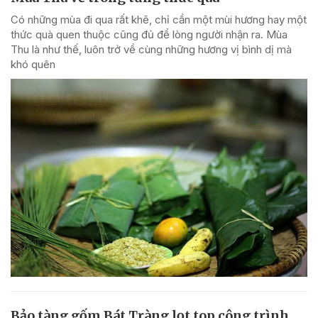
Có những mùa đi qua rất khẽ, chỉ cần một mùi hương hay một
thức quà quen thuộc cũng đủ để lòng người nhận ra. Mùa
Thu là như thế, luôn trở về cùng những hương vị bình dị mà
khó quên
Bảo tàng gốm Bát Tràng lọt top công trình