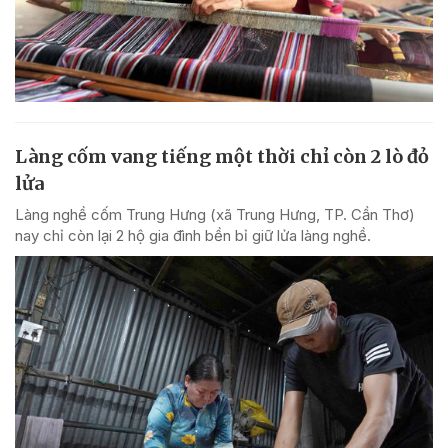
Làng cốm vang tiếng một thời chỉ còn 2 lò đỏ
lửa
Làng nghề cốm Trung Hưng (xã Trung Hưng, TP. Cần Thơ)
nay chỉ còn lại 2 hộ gia đình bền bỉ giữ lửa làng nghề.