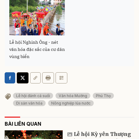
Lễ hội Nghinh Ông - nét
văn hóa đặc sắc của cư dân
vùng biển
Lễ hội đánh cá suối
Văn hóa Mường
Phú Thọ
Di sản văn hóa
Nông nghiệp lúa nước
BÀI LIÊN QUAN
Lễ hội Kỳ yên Thượng