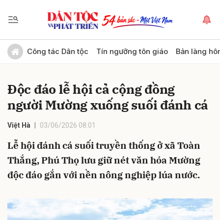
Gửi bình luận
Công tác Dân tộc
Tín ngưỡng tôn giáo
Bản làng hô
Độc đáo lễ hội cả cộng đồng
người Mường xuống suối đánh cá
Việt Hà
03/06/2026 08:01
Lễ hội đánh cá suối truyền thống ở xã Toàn
Hủy
Gửi
Thắng, Phú Thọ lưu giữ nét văn hóa Mường
độc đáo gắn với nền nông nghiệp lúa nước.