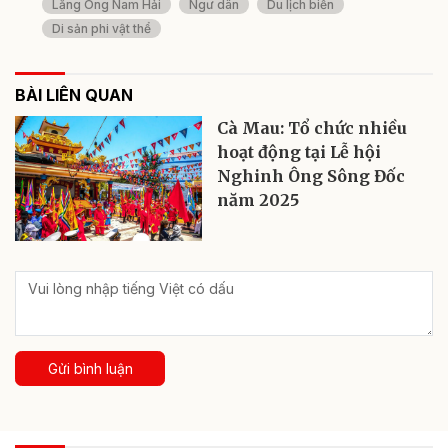
Lăng Ông Nam Hải
Ngư dân
Du lịch biển
Di sản phi vật thể
BÀI LIÊN QUAN
Cà Mau: Tổ chức nhiều
hoạt động tại Lễ hội
Nghinh Ông Sông Đốc
năm 2025
Gửi bình luận