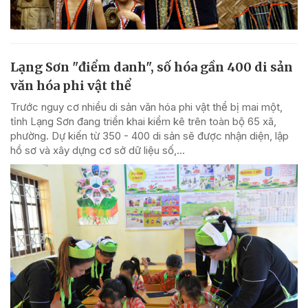
Lạng Sơn "điểm danh", số hóa gần 400 di sản
văn hóa phi vật thể
Trước nguy cơ nhiều di sản văn hóa phi vật thể bị mai một,
tỉnh Lạng Sơn đang triển khai kiểm kê trên toàn bộ 65 xã,
phường. Dự kiến từ 350 - 400 di sản sẽ được nhận diện, lập
hồ sơ và xây dựng cơ sở dữ liệu số,...