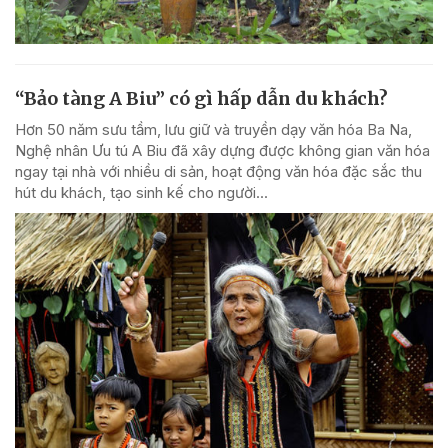
“Bảo tàng A Biu” có gì hấp dẫn du khách?
Hơn 50 năm sưu tầm, lưu giữ và truyền dạy văn hóa Ba Na,
Nghệ nhân Ưu tú A Biu đã xây dựng được không gian văn hóa
ngay tại nhà với nhiều di sản, hoạt động văn hóa đặc sắc thu
hút du khách, tạo sinh kế cho người...