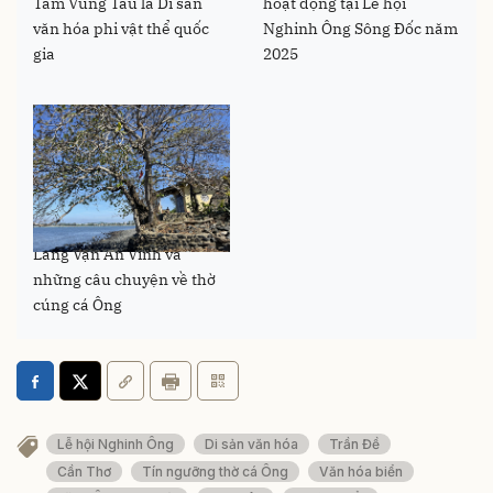
Tam Vũng Tàu là Di sản
hoạt động tại Lễ hội
văn hóa phi vật thể quốc
Nghinh Ông Sông Đốc năm
gia
2025
Lăng Vạn An Vĩnh và
những câu chuyện về thờ
cúng cá Ông
Lễ hội Nghinh Ông
Di sản văn hóa
Trần Đề
Cần Thơ
Tín ngưỡng thờ cá Ông
Văn hóa biển