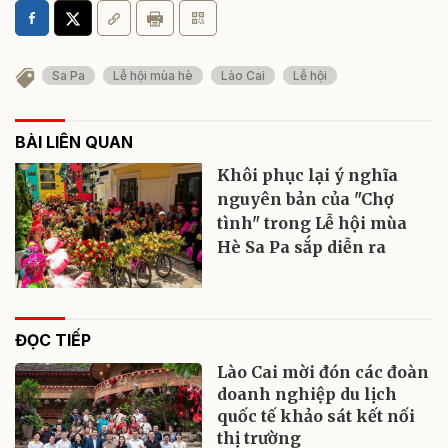
Sa Pa
Lễ hội mùa hè
Lào Cai
Lễ hội
BÀI LIÊN QUAN
Khôi phục lại ý nghĩa
nguyên bản của "Chợ
tình" trong Lễ hội mùa
Hè Sa Pa sắp diễn ra
ĐỌC TIẾP
Lào Cai mời đón các đoàn
doanh nghiệp du lịch
quốc tế khảo sát kết nối
thị trường