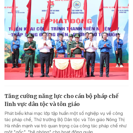
Tăng cường năng lực cho cán bộ pháp chế
lĩnh vực dân tộc và tôn giáo
Phát biểu khai mạc lớp tập huấn một số nghiệp vụ về công
tác pháp chế, Thứ trưởng Bộ Dân tộc và Tôn giáo Nông Thị
Hà nhấn mạnh vai trò quan trọng của công tác pháp chế như
một "gốc", "bệ phóng" cho hoạt động quản...