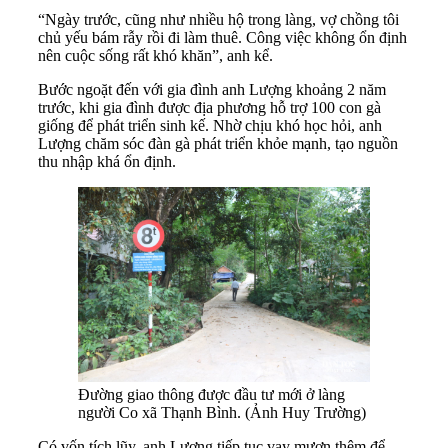
“Ngày trước, cũng như nhiều hộ trong làng, vợ chồng tôi
chủ yếu bám rẫy rồi đi làm thuê. Công việc không ổn định
nên cuộc sống rất khó khăn”, anh kể.
Bước ngoặt đến với gia đình anh Lượng khoảng 2 năm
trước, khi gia đình được địa phương hỗ trợ 100 con gà
giống để phát triển sinh kế. Nhờ chịu khó học hỏi, anh
Lượng chăm sóc đàn gà phát triển khỏe mạnh, tạo nguồn
thu nhập khá ổn định.
Đường giao thông được đầu tư mới ở làng
người Co xã Thạnh Bình. (Ảnh Huy Trường)
Có vốn tích lũy, anh Lượng tiếp tục vay mượn thêm để