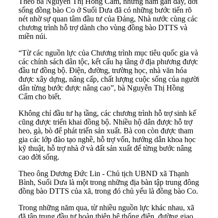
Theo bà Nguyễn Thị Hồng Cẩm, những năm gần đây, đời
sống đồng bào Co ở Suối Dưa đã có những bước tiến rõ
nét nhờ sự quan tâm đầu tư của Đảng, Nhà nước cùng các
chương trình hỗ trợ dành cho vùng đồng bào DTTS và
miền núi.
“Từ các nguồn lực của Chương trình mục tiêu quốc gia và
các chính sách dân tộc, kết cấu hạ tầng ở địa phương được
đầu tư đồng bộ. Điện, đường, trường học, nhà văn hóa
được xây dựng, nâng cấp, chất lượng cuộc sống của người
dân từng bước được nâng cao”, bà Nguyễn Thị Hồng
Cẩm cho biết.
Không chỉ đầu tư hạ tầng, các chương trình hỗ trợ sinh kế
cũng được triển khai đồng bộ. Nhiều hộ dân được hỗ trợ
heo, gà, bò để phát triển sản xuất. Bà con còn được tham
gia các lớp đào tạo nghề, hỗ trợ vốn, hướng dẫn khoa học
kỹ thuật, hỗ trợ nhà ở và đất sản xuất để từng bước nâng
cao đời sống.
Theo ông Dương Đức Lin - Chủ tịch UBND xã Thạnh
Bình, Suối Dưa là một trong những địa bàn tập trung đông
đồng bào DTTS của xã, trong đó chủ yếu là đồng bào Co.
Trong những năm qua, từ nhiều nguồn lực khác nhau, xã
đã tập trung đầu tư hoàn thiện hệ thống điện, đường giao