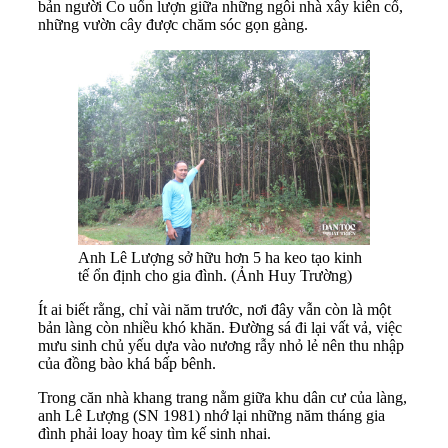
bản người Co uốn lượn giữa những ngôi nhà xây kiên cố,
những vườn cây được chăm sóc gọn gàng.
Anh Lê Lượng sở hữu hơn 5 ha keo tạo kinh
tế ổn định cho gia đình. (Ảnh Huy Trường)
Ít ai biết rằng, chỉ vài năm trước, nơi đây vẫn còn là một
bản làng còn nhiều khó khăn. Đường sá đi lại vất vả, việc
mưu sinh chủ yếu dựa vào nương rẫy nhỏ lẻ nên thu nhập
của đồng bào khá bấp bênh.
Trong căn nhà khang trang nằm giữa khu dân cư của làng,
anh Lê Lượng (SN 1981) nhớ lại những năm tháng gia
đình phải loay hoay tìm kế sinh nhai.