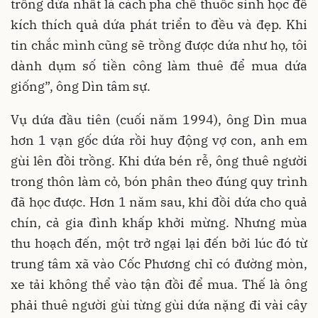
trồng dứa nhất là cách pha chế thuốc sinh học để
kích thích quả dứa phát triển to đều và đẹp. Khi
tin chắc mình cũng sẽ trồng được dứa như họ, tôi
dành dụm số tiền công làm thuê để mua dứa
giống”, ông Dìn tâm sự.
Vụ dứa đầu tiên (cuối năm 1994), ông Dìn mua
hơn 1 vạn gốc dứa rồi huy động vợ con, anh em
gùi lên đồi trồng. Khi dứa bén rễ, ông thuê người
trong thôn làm cỏ, bón phân theo đúng quy trình
đã học được. Hơn 1 năm sau, khi đồi dứa cho quả
chín, cả gia đình khấp khởi mừng. Nhưng mùa
thu hoạch đến, một trở ngại lại đến bởi lúc đó từ
trung tâm xã vào Cốc Phương chỉ có đường mòn,
xe tải không thể vào tận đồi để mua. Thế là ông
phải thuê người gùi từng gùi dứa nặng đi vài cây