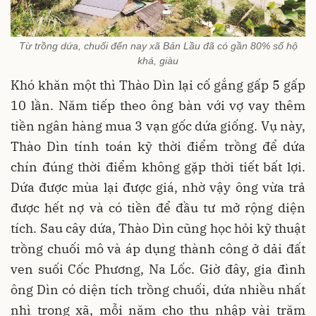
Từ trồng dứa, chuối đến nay xã Bản Lầu đã có gần 80% số hộ
khá, giàu
Khó khăn một thì Thào Dìn lại cố gắng gấp 5 gấp
10 lần. Năm tiếp theo ông bàn với vợ vay thêm
tiền ngân hàng mua 3 vạn gốc dứa giống. Vụ này,
Thào Dìn tính toán kỹ thời điểm trồng để dứa
chín đúng thời điểm không gặp thời tiết bất lợi.
Dứa được mùa lại được giá, nhờ vậy ông vừa trả
được hết nợ và có tiền để đầu tư mở rộng diện
tích. Sau cây dứa, Thào Dìn cũng học hỏi kỹ thuật
trồng chuối mô và áp dụng thành công ở dải đất
ven suối Cốc Phương, Na Lốc. Giờ đây, gia đình
ông Dìn có diện tích trồng chuối, dứa nhiều nhất
nhì trong xã, mỗi năm cho thu nhập vài trăm