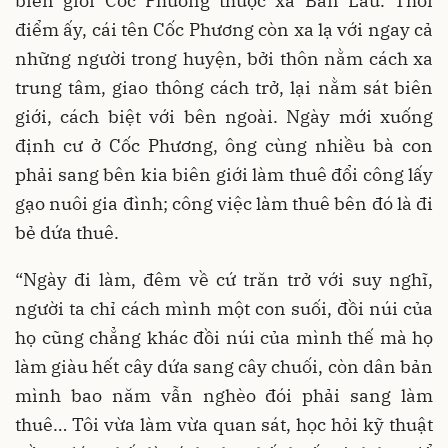
biên giới Cốc Phương thuộc xã Bản Lầu. Thời
điểm ấy, cái tên Cốc Phương còn xa lạ với ngay cả
những người trong huyện, bởi thôn nằm cách xa
trung tâm, giao thông cách trở, lại nằm sát biên
giới, cách biệt với bên ngoài. Ngày mới xuống
định cư ở Cốc Phương, ông cùng nhiều bà con
phải sang bên kia biên giới làm thuê đổi công lấy
gạo nuôi gia đình; công việc làm thuê bên đó là đi
bẻ dứa thuê.
“Ngày đi làm, đêm về cứ trăn trở với suy nghĩ,
người ta chỉ cách mình một con suối, đồi núi của
họ cũng chẳng khác đồi núi của mình thế mà họ
làm giàu hết cây dứa sang cây chuối, còn dân bản
mình bao năm vẫn nghèo đói phải sang làm
thuê… Tôi vừa làm vừa quan sát, học hỏi kỹ thuật