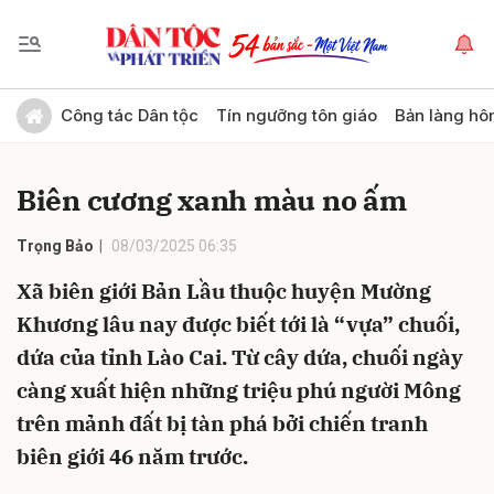
Gửi bình luận
Công tác Dân tộc
Tín ngưỡng tôn giáo
Bản làng hô
Biên cương xanh màu no ấm
Trọng Bảo
08/03/2025 06:35
Xã biên giới Bản Lầu thuộc huyện Mường
Khương lâu nay được biết tới là “vựa” chuối,
Hủy
Gửi
dứa của tỉnh Lào Cai. Từ cây dứa, chuối ngày
càng xuất hiện những triệu phú người Mông
trên mảnh đất bị tàn phá bởi chiến tranh
biên giới 46 năm trước.