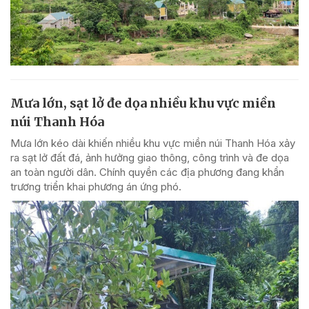
Mưa lớn, sạt lở đe dọa nhiều khu vực miền
núi Thanh Hóa
Mưa lớn kéo dài khiến nhiều khu vực miền núi Thanh Hóa xảy
ra sạt lở đất đá, ảnh hưởng giao thông, công trình và đe dọa
an toàn người dân. Chính quyền các địa phương đang khẩn
trương triển khai phương án ứng phó.