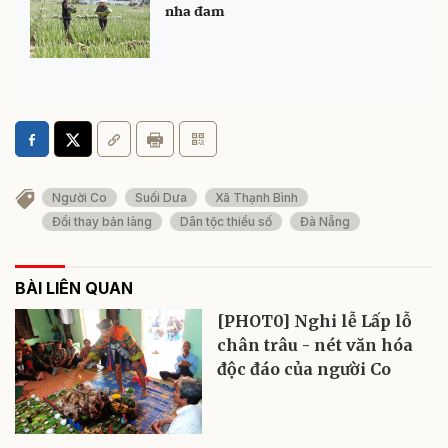
nha đam
Người Co
Suối Dưa
Xã Thạnh Bình
Đổi thay bản làng
Dân tộc thiểu số
Đà Nẵng
BÀI LIÊN QUAN
[PHOT0] Nghi lễ Lấp lỗ
chân trâu - nét văn hóa
độc đáo của người Co