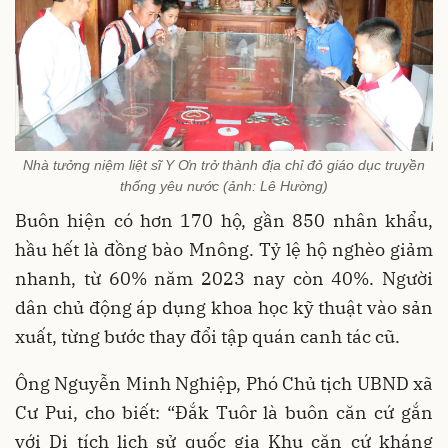
Nhà tưởng niệm liệt sĩ Y Ơn trở thành địa chỉ đỏ giáo dục truyền
thống yêu nước (ảnh: Lê Hường)
Buôn hiện có hơn 170 hộ, gần 850 nhân khẩu,
hầu hết là đồng bào Mnông. Tỷ lệ hộ nghèo giảm
nhanh, từ 60% năm 2023 nay còn 40%. Người
dân chủ động áp dụng khoa học kỹ thuật vào sản
xuất, từng bước thay đổi tập quán canh tác cũ.
Ông Nguyễn Minh Nghiệp, Phó Chủ tịch UBND xã
Cư Pui, cho biết: “Đắk Tuôr là buôn căn cứ gắn
với Di tích lịch sử quốc gia Khu căn cứ kháng