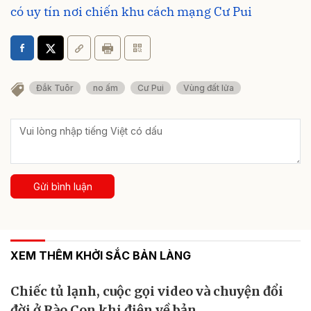
có uy tín nơi chiến khu cách mạng Cư Pui
Đắk Tuôr
no ấm
Cư Pui
Vùng đất lửa
Gửi bình luận
XEM THÊM KHỞI SẮC BẢN LÀNG
Chiếc tủ lạnh, cuộc gọi video và chuyện đổi
đời ở Rào Con khi điện về bản