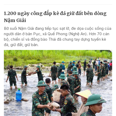
1.200 ngày công đắp kè đá giữ đất bên dòng
Nậm Giải
Bờ suối Nậm Giải đang tiếp tục sạt lở, đe dọa cuộc sống của
người dân ở bản Pục, xã Quế Phong (Nghệ An). Hơn 70 cán
bộ, chiến sĩ và đồng bào Thái đã chung tay dựng tuyến kè
đá, giữ đất, giữ bản.