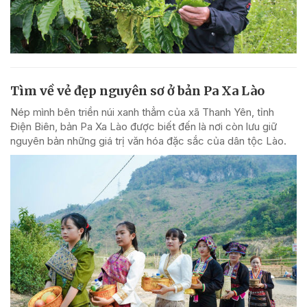
Tìm về vẻ đẹp nguyên sơ ở bản Pa Xa Lào
Nép mình bên triền núi xanh thẳm của xã Thanh Yên, tỉnh
Điện Biên, bản Pa Xa Lào được biết đến là nơi còn lưu giữ
nguyên bản những giá trị văn hóa đặc sắc của dân tộc Lào.