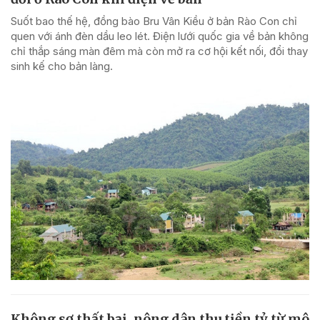
Suốt bao thế hệ, đồng bào Bru Vân Kiều ở bản Rào Con chỉ
quen với ánh đèn dầu leo lét. Điện lưới quốc gia về bản không
chỉ thắp sáng màn đêm mà còn mở ra cơ hội kết nối, đổi thay
sinh kế cho bản làng.
Không sợ thất bại, nông dân thu tiền tỷ từ mô