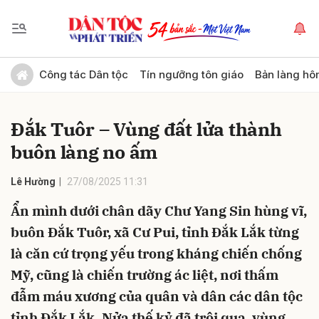
Gửi bình luận
Công tác Dân tộc
Tín ngưỡng tôn giáo
Bản làng hô
Đắk Tuôr – Vùng đất lửa thành
buôn làng no ấm
Lê Hường
27/08/2025 11:31
Ẩn mình dưới chân dãy Chư Yang Sin hùng vĩ,
Hủy
Gửi
buôn Đắk Tuôr, xã Cư Pui, tỉnh Đắk Lắk từng
là căn cứ trọng yếu trong kháng chiến chống
Mỹ, cũng là chiến trường ác liệt, nơi thấm
đẫm máu xương của quân và dân các dân tộc
tỉnh Đắk Lắk. Nửa thế kỷ đã trôi qua, vùng