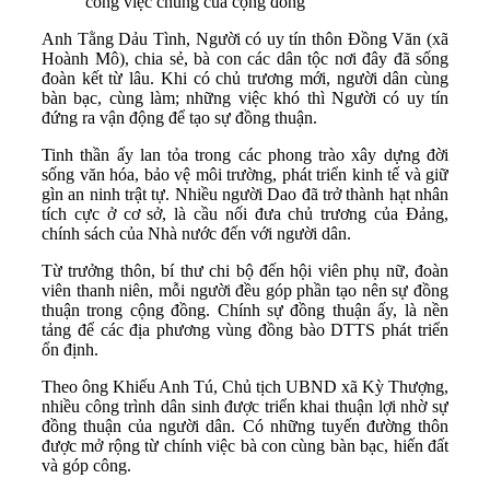
công việc chung của cộng đồng
Anh Tằng Dảu Tình, Người có uy tín thôn Đồng Văn (xã
Hoành Mô), chia sẻ, bà con các dân tộc nơi đây đã sống
đoàn kết từ lâu. Khi có chủ trương mới, người dân cùng
bàn bạc, cùng làm; những việc khó thì Người có uy tín
đứng ra vận động để tạo sự đồng thuận.
Tinh thần ấy lan tỏa trong các phong trào xây dựng đời
sống văn hóa, bảo vệ môi trường, phát triển kinh tế và giữ
gìn an ninh trật tự. Nhiều người Dao đã trở thành hạt nhân
tích cực ở cơ sở, là cầu nối đưa chủ trương của Đảng,
chính sách của Nhà nước đến với người dân.
Từ trưởng thôn, bí thư chi bộ đến hội viên phụ nữ, đoàn
viên thanh niên, mỗi người đều góp phần tạo nên sự đồng
thuận trong cộng đồng. Chính sự đồng thuận ấy, là nền
tảng để các địa phương vùng đồng bào DTTS phát triển
ổn định.
Theo ông Khiếu Anh Tú, Chủ tịch UBND xã Kỳ Thượng,
nhiều công trình dân sinh được triển khai thuận lợi nhờ sự
đồng thuận của người dân. Có những tuyến đường thôn
được mở rộng từ chính việc bà con cùng bàn bạc, hiến đất
và góp công.