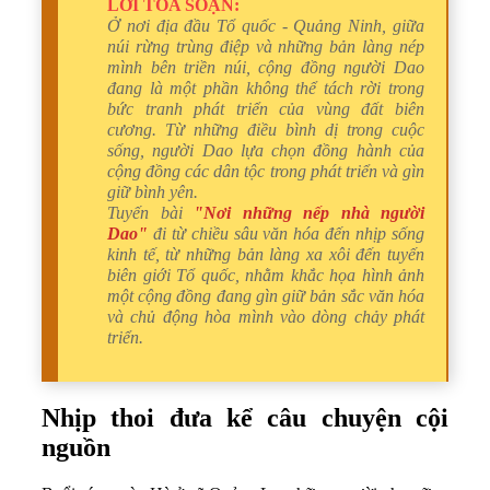
LỜI TÒA SOẠN:
Ở nơi địa đầu Tổ quốc - Quảng Ninh, giữa
núi rừng trùng điệp và những bản làng nép
mình bên triền núi, cộng đồng người Dao
đang là một phần không thể tách rời trong
bức tranh phát triển của vùng đất biên
cương. Từ những điều bình dị trong cuộc
sống, người Dao lựa chọn đồng hành của
cộng đồng các dân tộc trong phát triển và gìn
giữ bình yên.
Tuyến bài
"Nơi những nếp nhà người
Dao"
đi từ chiều sâu văn hóa đến nhịp sống
kinh tế, từ những bản làng xa xôi đến tuyến
biên giới Tổ quốc, nhằm khắc họa hình ảnh
một cộng đồng đang gìn giữ bản sắc văn hóa
và chủ động hòa mình vào dòng chảy phát
triển.
Nhịp thoi đưa kể câu chuyện cội
nguồn