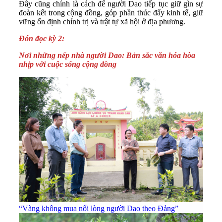
Đây cũng chính là cách để người Dao tiếp tục giữ gìn sự
đoàn kết trong cộng đồng, góp phần thúc đẩy kinh tế, giữ
vững ổn định chính trị và trật tự xã hội ở địa phương.
Đón đọc kỳ 2:
Nơi những nếp nhà người Dao: Bản sắc văn hóa hòa
nhịp với cuộc sống cộng đồng
“Vàng không mua nổi lòng người Dao theo Đảng”