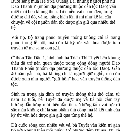
Buổi sáng mùa Hè ở xã Quảng La, những người phụ nữ
Dao Thanh Y (nhóm địa phương thuộc dân tộc Dao) vẫn
miệt mài bên khung thêu. Trên nền vải chàm đen, từng
đường chỉ đỏ, vàng, trắng hiện lên tỉ mỉ như kể lại câu
chuyện về cội nguồn dân tộc được gìn giữ qua nhiều thế
hệ.
Với họ, bộ trang phục truyền thống không chỉ là trang
phục trong lễ hội, mà còn là ký ức văn hóa được trao
truyền từ mẹ sang con gái.
Ở thôn Tân Dân 1, hình ảnh bà Triệu Thị Tuyết bên khung
thêu đã trở nên quen thuộc trong cộng đồng người Dao
Thanh Phán (nhóm địa phương thuộc dân tộc Dao). Gần
40 năm gắn bó, bà không chỉ là người giữ nghề, mà còn
được xem như người "giữ hồn” hoa văn truyền thống dân
tộc.
Sinh ra trong gia đình có truyền thống thêu thổ cẩm, từ
năm 12 tuổi, bà Tuyết đã được mẹ và bà nội cầm tay
hướng dẫn từng mũi thêu đầu tiên. Những tấm vải rực rỡ
sắc màu không chỉ là sản phẩm thủ công mà là kết tinh của
ký ức văn hóa được gìn giữ qua từng thế hệ.
Dù cuộc sống còn nhiều vất vả, bà Tuyết vẫn kiên trì gắn
bó với khung thêu mỗi ngày. Có những đêm khuya, khi cả