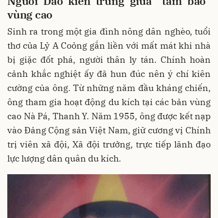
Người Dao kiên trung giữa “tâm bão”
vùng cao
Sinh ra trong một gia đình nông dân nghèo, tuổi
thơ của Lỷ A Coỏng gắn liền với mất mát khi nhà
bị giặc đốt phá, người thân ly tán. Chính hoàn
cảnh khắc nghiệt ấy đã hun đúc nên ý chí kiên
cường của ông. Từ những năm đầu kháng chiến,
ông tham gia hoạt động du kích tại các bản vùng
cao Nà Pá, Thanh Y. Năm 1955, ông được kết nạp
vào Đảng Cộng sản Việt Nam, giữ cương vị Chính
trị viên xã đội, Xã đội trưởng, trực tiếp lãnh đạo
lực lượng dân quân du kích.