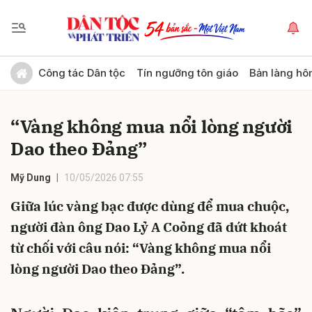
Gửi bình luận
Công tác Dân tộc
Tín ngưỡng tôn giáo
Bản làng hô
“Vàng không mua nổi lòng người
Dao theo Đảng”
Mỹ Dung
10/05/2026 07:55
Giữa lúc vàng bạc được dùng để mua chuộc,
Hủy
Gửi
người đàn ông Dao Lỷ A Coỏng đã dứt khoát
từ chối với câu nói: “Vàng không mua nổi
lòng người Dao theo Đảng”.