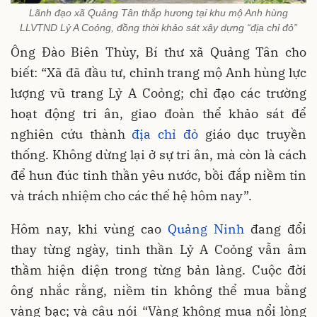
Lãnh đạo xã Quảng Tân thắp hương tại khu mộ Anh hùng
LLVTND Lỷ A Coỏng, đồng thời khảo sát xây dựng “địa chỉ đỏ”
Ông Đào Biên Thùy, Bí thư xã Quảng Tân cho
biết: “Xã đã đầu tư, chỉnh trang mộ Anh hùng lực
lượng vũ trang Lỷ A Coỏng; chỉ đạo các trường
hoạt động tri ân, giao đoàn thể khảo sát để
nghiên cứu thành
địa chỉ đỏ
giáo dục truyền
thống. Không dừng lại ở sự tri ân, mà còn là cách
để hun đúc tinh thần yêu nước, bồi đắp niềm tin
và trách nhiệm cho các thế hệ hôm nay”.
Hôm nay, khi vùng cao
Quảng Ninh
đang đổi
thay từng ngày, tinh thần Lỷ A Coỏng vẫn âm
thầm hiện diện trong từng bản làng. Cuộc đời
ông nhắc rằng, niềm tin không thể mua bằng
vàng bạc; và câu nói “Vàng không mua nổi lòng