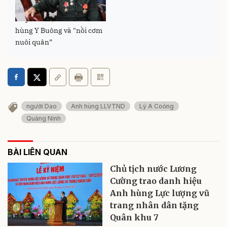
Huyền thoại về nữ Anh
hùng Y Buông và "nồi cơm
nuôi quân”
người Dao
Anh hùng LLVTND
Lỷ A Coỏng
Quảng Ninh
BÀI LIÊN QUAN
Chủ tịch nước Lương
Cường trao danh hiệu
Anh hùng Lực lượng vũ
trang nhân dân tặng
Quân khu 7