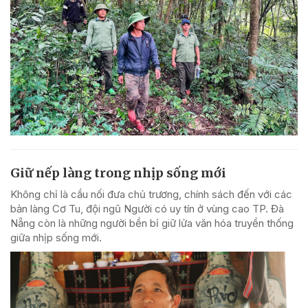
Giữ nếp làng trong nhịp sống mới
Không chỉ là cầu nối đưa chủ trương, chính sách đến với các
bản làng Cơ Tu, đội ngũ Người có uy tín ở vùng cao TP. Đà
Nẵng còn là những người bền bỉ giữ lửa văn hóa truyền thống
giữa nhịp sống mới.