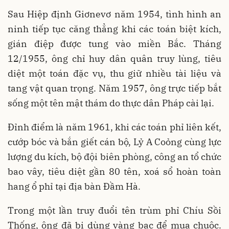
Sau Hiệp định Giơnevơ năm 1954, tình hình an
ninh tiếp tục căng thẳng khi các toán biệt kích,
gián điệp được tung vào miền Bắc. Tháng
12/1955, ông chỉ huy dân quân truy lùng, tiêu
diệt một toán đặc vụ, thu giữ nhiều tài liệu và
tang vật quan trọng. Năm 1957, ông trực tiếp bắt
sống một tên mật thám do thực dân Pháp cài lại.
Đỉnh điểm là năm 1961, khi các toán phỉ liên kết,
cướp bóc và bắn giết cán bộ, Lỷ A Coỏng cùng lực
lượng du kích, bộ đội biên phòng, công an tổ chức
bao vây, tiêu diệt gần 80 tên, xoá sổ hoàn toàn
hang ổ phỉ tại địa bàn Đầm Hà.
Trong một lần truy đuổi tên trùm phỉ Chíu Sồi
Thống, ông đã bị dùng vàng bạc để mua chuộc.