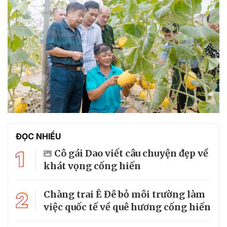
ĐỌC NHIỀU
1
Cô gái Dao viết câu chuyện đẹp về
khát vọng cống hiến
2
Chàng trai Ê Đê bỏ môi trường làm
việc quốc tế về quê hương cống hiến