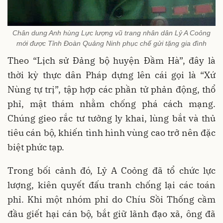
Chân dung Anh hùng Lực lượng vũ trang nhân dân Lỷ A Coỏng
mới được Tỉnh Đoàn Quảng Ninh phục chế gửi tặng gia đình
Theo “Lịch sử Đảng bộ huyện Đầm Hà”, đây là
thời kỳ thực dân Pháp dựng lên cái gọi là “Xứ
Nùng tự trị”, tập hợp các phần tử phản động, thổ
phỉ, mật thám nhằm chống phá cách mạng.
Chúng gieo rắc tư tưởng ly khai, lùng bắt và thủ
tiêu cán bộ, khiến tình hình vùng cao trở nên đặc
biệt phức tạp.
Trong bối cảnh đó, Lỷ A Coỏng đã tổ chức lực
lượng, kiên quyết đấu tranh chống lại các toán
phỉ. Khi một nhóm phỉ do Chíu Sồi Thống cầm
đầu giết hại cán bộ, bắt giữ lãnh đạo xã, ông đã