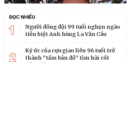
ĐỌC NHIỀU
1
Người đồng đội 99 tuổi nghẹn ngào
tiễn biệt Anh hùng La Văn Cầu
Ký ức của cựu giao liên 96 tuổi trở
2
thành “tấm bản đồ” tìm hài cốt
đồng đội
3
Từ căn lều giữa rừng, cha nghèo
nuôi 7 con gái thành cử nhân
Tổng Bí thư, Chủ tịch nước truy
4
tặng huân chương dũng cảm cho
chiến sĩ Kpă Thiêp