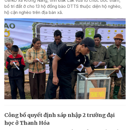
UBND xã Krông Năng, tỉnh Đắk Lắk vừa tổ chức bốc thăm,
bố trí đất ở cho 13 hộ đồng bào DTTS thuộc diện hộ nghèo,
hộ cận nghèo trên địa bàn xã.
Công bố quyết định sáp nhập 2 trường đại
học ở Thanh Hóa