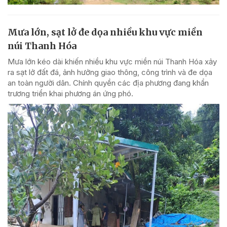
Mưa lớn, sạt lở đe dọa nhiều khu vực miền
núi Thanh Hóa
Mưa lớn kéo dài khiến nhiều khu vực miền núi Thanh Hóa xảy
ra sạt lở đất đá, ảnh hưởng giao thông, công trình và đe dọa
an toàn người dân. Chính quyền các địa phương đang khẩn
trương triển khai phương án ứng phó.