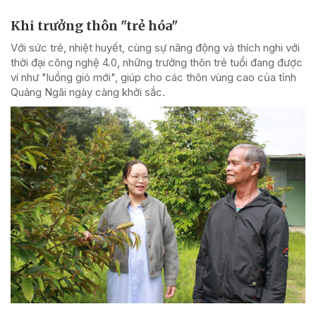
Khi trưởng thôn "trẻ hóa"
Với sức trẻ, nhiệt huyết, cùng sự năng động và thích nghi với
thời đại công nghệ 4.0, những trưởng thôn trẻ tuổi đang được
ví như "luồng gió mới", giúp cho các thôn vùng cao của tỉnh
Quảng Ngãi ngày càng khởi sắc.