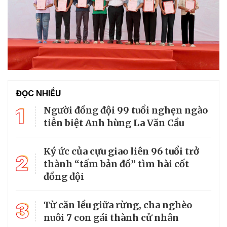
ĐỌC NHIỀU
1
Người đồng đội 99 tuổi nghẹn ngào
tiễn biệt Anh hùng La Văn Cầu
Ký ức của cựu giao liên 96 tuổi trở
2
thành “tấm bản đồ” tìm hài cốt
đồng đội
3
Từ căn lều giữa rừng, cha nghèo
nuôi 7 con gái thành cử nhân