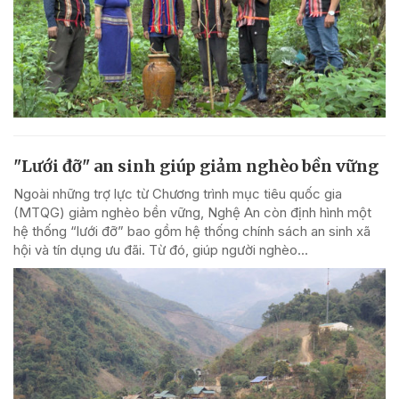
"Lưới đỡ" an sinh giúp giảm nghèo bền vững
Ngoài những trợ lực từ Chương trình mục tiêu quốc gia
(MTQG) giảm nghèo bền vững, Nghệ An còn định hình một
hệ thống “lưới đỡ” bao gồm hệ thống chính sách an sinh xã
hội và tín dụng ưu đãi. Từ đó, giúp người nghèo...