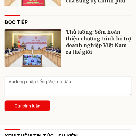
của Đảng ủy Chính phủ
ĐỌC TIẾP
Thủ tướng: Sớm hoàn
thiện chương trình hỗ trợ
doanh nghiệp Việt Nam
ra thế giới
Gửi bình luận
XEM THÊM TIN TỨC - SỰ KIỆN