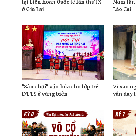
tại Liên hoan Quốc tế lần thứ IX
Nam lần đ
ở Gia Lai
Lào Cai
"Sân chơi" văn hóa cho lớp trẻ
Vì sao n
DTTS ở vùng biên
vẫn duy t