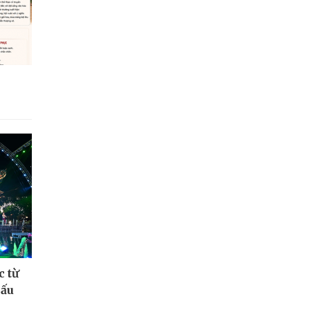
c từ
hấu