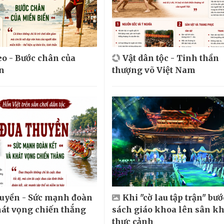
o - Bước chân của
Vật dân tộc - Tinh thần
n
thượng võ Việt Nam
huyền - Sức mạnh đoàn
Khi "cờ lau tập trận" bướ
hát vọng chiến thắng
sách giáo khoa lên sân k
thực cảnh