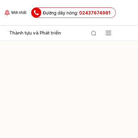
Đường dây nóng:
02437674981
Mới nhất
Thành tựu và Phát triển
ửi