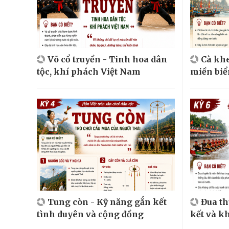
Võ cổ truyền - Tinh hoa dân
Cà khe
tộc, khí phách Việt Nam
miền biể
Tung còn - Kỹ năng gắn kết
Đua t
tình duyên và cộng đồng
kết và k