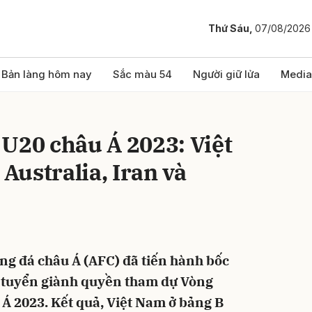
Thứ Sáu,
07/08/2026
bình luận
Bản làng hôm nay
Sắc màu 54
Người giữ lửa
Media
U20 châu Á 2023: Việt
ustralia, Iran và
Hủy
G
ng đá châu Á (AFC) đã tiến hành bốc
i tuyển giành quyền tham dự Vòng
Á 2023. Kết quả, Việt Nam ở bảng B