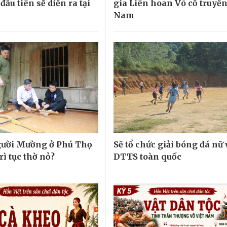
ầu tiên sẽ diễn ra tại
gia Liên hoan Võ cổ truyền
Nam
gười Mường ở Phú Thọ
Sẽ tổ chức giải bóng đá nữ
rì tục thờ nỏ?
DTTS toàn quốc