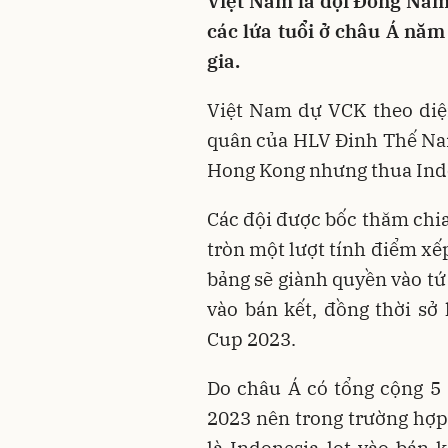
Việt Nam là đội Đông Nam
các lứa tuổi ở châu Á nă
gia.
Việt Nam dự VCK theo diện
quân của HLV Đinh Thế Nam
Hong Kong nhưng thua Ind
Các đội được bốc thăm chia
tròn một lượt tính điểm xếp
bảng sẽ giành quyền vào tứ 
vào bán kết, đồng thời s
Cup 2023.
Do châu Á có tổng cộng 5
2023 nên trong trường hợ
là Indonesia lọt vào bán 