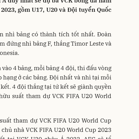
 Á duy nhất sẽ dự ba VCK bóng đá nam
m 2023, gồm U17, U20 và Đội tuyển Quốc
 nhì bảng có thành tích tốt nhất. Đoàn
 đứng nhì bảng F, thắng Timor Leste và
onesia.
 vào 4 bảng, mỗi bảng 4 đội, thi đấu vòng
 hạng ở các bảng. Đội nhất và nhì tại mỗi
kết. 4 đội thắng tại tứ kết sẽ giành quyền
ở hữu suất tham dự VCK FIFA U20 World
 suất tham dự VCK FIFA U20 World Cup
p chủ nhà VCK FIFA U20 World Cup 2023
kết tại VCK U20 châu Á 2023, AFC sẽ tổ