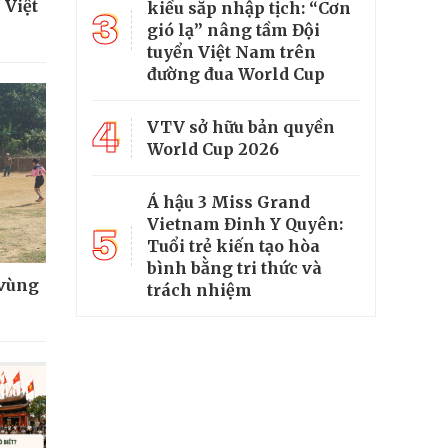
 Việt
kiều sắp nhập tịch: “Cơn
3
gió lạ” nâng tầm Đội
tuyển Việt Nam trên
đường đua World Cup
4
VTV sở hữu bản quyền
World Cup 2026
Á hậu 3 Miss Grand
Vietnam Đinh Y Quyên:
5
Tuổi trẻ kiến tạo hòa
bình bằng tri thức và
 vùng
trách nhiệm