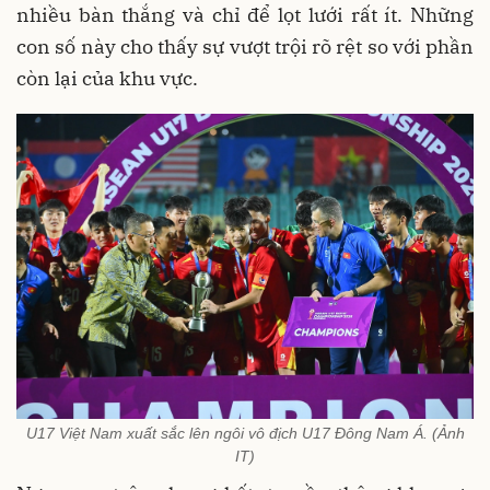
nhiều bàn thắng và chỉ để lọt lưới rất ít. Những
con số này cho thấy sự vượt trội rõ rệt so với phần
còn lại của khu vực.
U17 Việt Nam xuất sắc lên ngôi vô địch U17 Đông Nam Á. (Ảnh
IT)