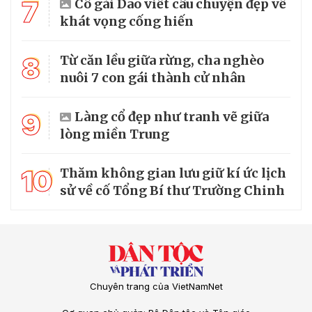
7
Cô gái Dao viết câu chuyện đẹp về
khát vọng cống hiến
8
Từ căn lều giữa rừng, cha nghèo
nuôi 7 con gái thành cử nhân
9
Làng cổ đẹp như tranh vẽ giữa
lòng miền Trung
10
Thăm không gian lưu giữ kí ức lịch
sử về cố Tổng Bí thư Trường Chinh
Chuyên trang của VietNamNet