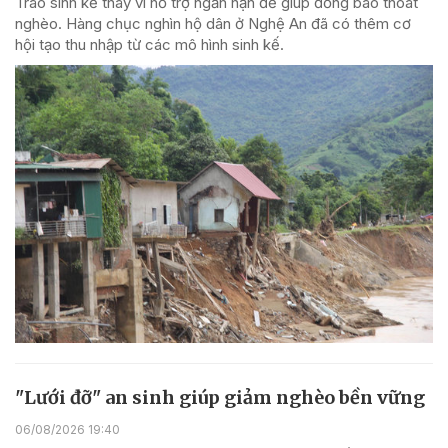
Trao sinh kế thay vì hỗ trợ ngắn hạn để giúp đồng bào thoát
nghèo. Hàng chục nghìn hộ dân ở Nghệ An đã có thêm cơ
hội tạo thu nhập từ các mô hình sinh kế.
"Lưới đỡ" an sinh giúp giảm nghèo bền vững
06/08/2026 19:40