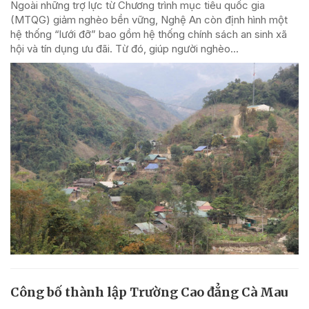
Ngoài những trợ lực từ Chương trình mục tiêu quốc gia
(MTQG) giảm nghèo bền vững, Nghệ An còn định hình một
hệ thống “lưới đỡ” bao gồm hệ thống chính sách an sinh xã
hội và tín dụng ưu đãi. Từ đó, giúp người nghèo...
Công bố thành lập Trường Cao đẳng Cà Mau