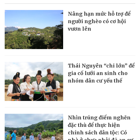
Nâng hạn mức hỗ trợ để
người nghèo có cơ hội
vươn lên
Thái Nguyên “chi lớn” để
gia cố lưới an sinh cho
nhóm dân cư yếu thế
Nhìn trúng điểm nghẽn
đặc thù để thực hiện
chính sách dân tộc: Có
nhà ở chưa phải đã an cư