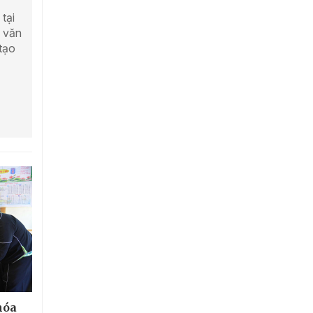
tại
g văn
tạo
hóa