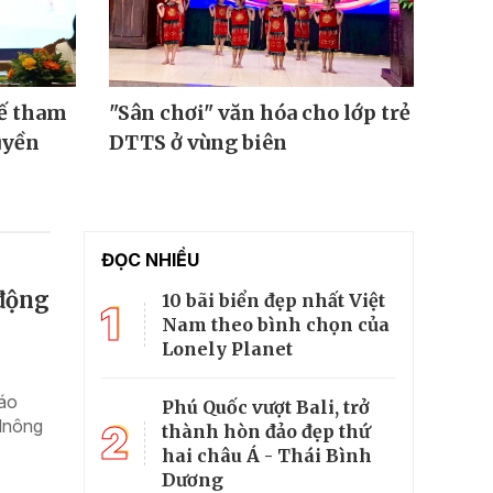
tế tham
"Sân chơi" văn hóa cho lớp trẻ
Vì s
uyền
DTTS ở vùng biên
Thọ 
ĐỌC NHIỀU
 động
10 bãi biển đẹp nhất Việt
1
Nam theo bình chọn của
Lonely Planet
iáo
Phú Quốc vượt Bali, trở
 Mnông
2
thành hòn đảo đẹp thứ
hai châu Á - Thái Bình
Dương