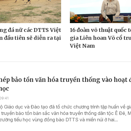
ng đá nữ các DTTS Việt
16 đoàn võ thuật quốc 
 đầu tiên sẽ diễn ra tại
gia Liên hoan Võ cổ tr
Việt Nam
hép bảo tồn văn hóa truyền thống vào hoạt
học
09:41
ộ Giáo dục và Đào tạo đã tổ chức chương trình tập huấn về g
n truyền bảo tồn bản sắc văn hóa truyền thống dân tộc Ê Đê,
trường tiểu học vùng đồng bào DTTS và miền núi ở hai...