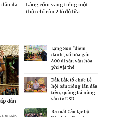
 dân dã
Làng cốm vang tiếng một
Rau 
thời chỉ còn 2 lò đỏ lửa
chiế
Lạng Sơn "điểm
danh", số hóa gần
400 di sản văn hóa
phi vật thể
Đắk Lắk tổ chức Lễ
hội Sầu riêng lần đầu
tiên, quảng bá nông
sản tỷ USD
hấp dẫn
Ra mắt Câu lạc bộ
và truyền