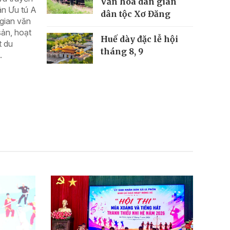
Văn hóa dân gian
n Ưu tú A
dân tộc Xơ Đăng
gian văn
sản, hoạt
Huế dày đặc lễ hội
t du
tháng 8, 9
.