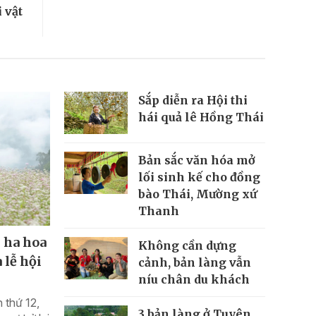
 vật
Sắp diễn ra Hội thi
hái quả lê Hồng Thái
Bản sắc văn hóa mở
lối sinh kế cho đồng
bào Thái, Mường xứ
Thanh
 ha hoa
Không cần dựng
 lễ hội
cảnh, bản làng vẫn
níu chân du khách
 thứ 12,
3 bản làng ở Tuyên