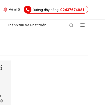
Đường dây nóng:
02437674981
Mới nhất
Thành tựu và Phát triển
ó
à
hệ