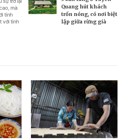
sự trở lại
Quang hút khách
 cao, mà
trốn nóng, có nơi biệt
i tỉnh
 với tỉnh
lập giữa rừng già