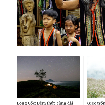
Long Cốc: Đêm thức cùng dải
Gieo trồ