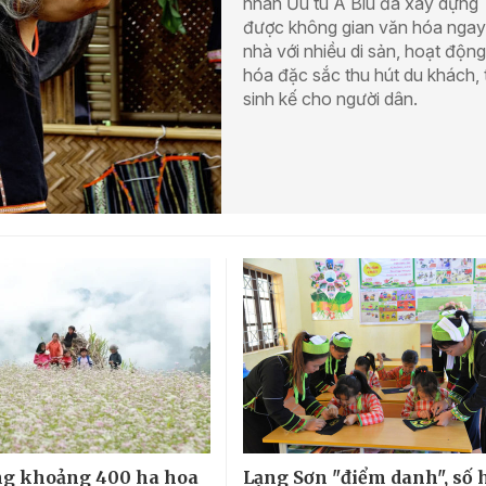
nhân Ưu tú A Biu đã xây dựng
được không gian văn hóa ngay 
nhà với nhiều di sản, hoạt độn
hóa đặc sắc thu hút du khách, 
sinh kế cho người dân.
ng khoảng 400 ha hoa
Lạng Sơn "điểm danh", số 