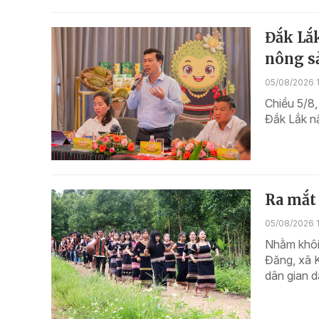
Đắk Lắk
nông s
05/08/2026 
Chiều 5/8,
Đắk Lắk n
Ra mắt 
05/08/2026 1
Nhằm khôi 
Đăng, xã K
dân gian 