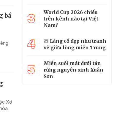
World Cup 2026 chiếu
3
g bá
trên kênh nào tại Việt
Nam?
4
Làng cổ đẹp như tranh
iêng
vẽ giữa lòng miền Trung
Miền suối mát dưới tán
5
rừng nguyên sinh Xuân
Sơn
g
tộc Xơ
 hóa