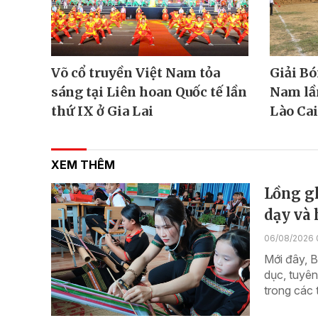
Võ cổ truyền Việt Nam tỏa
Giải Bó
sáng tại Liên hoan Quốc tế lần
Nam lần
thứ IX ở Gia Lai
Lào Cai
XEM THÊM
Lồng g
dạy và 
06/08/2026 
Mới đây, B
dục, tuyê
trong các 