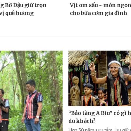
g Bờ Đậu giữ trọn
Vịt om sấu - món ngon
vị quê hương
cho bữa cơm gia đình
“Bảo tàng A Biu” có gì 
du khách?
Hơn 50 năm sưu tầm, lưu giữ 