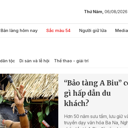
Thứ Năm,
06/08/2026
Bản làng hôm nay
Sắc màu 54
Người giữ lửa
Media
dân tộc
Di sản và lễ hội
Thể thao - giải trí
“Bảo tàng A Biu” c
gì hấp dẫn du
khách?
Hơn 50 năm sưu tầm, lưu giữ v
truyền dạy văn hóa Ba Na, Ng