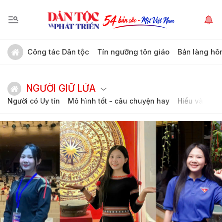
Công tác Dân tộc
Tín ngưỡng tôn giáo
Bản làng hô
NGƯỜI GIỮ LỬA
Người có Uy tín
Mô hình tốt - câu chuyện hay
Hiểu và thươ