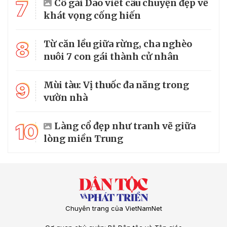
7
Cô gái Dao viết câu chuyện đẹp về
khát vọng cống hiến
8
Từ căn lều giữa rừng, cha nghèo
nuôi 7 con gái thành cử nhân
9
Mùi tàu: Vị thuốc đa năng trong
vườn nhà
10
Làng cổ đẹp như tranh vẽ giữa
lòng miền Trung
Chuyên trang của VietNamNet