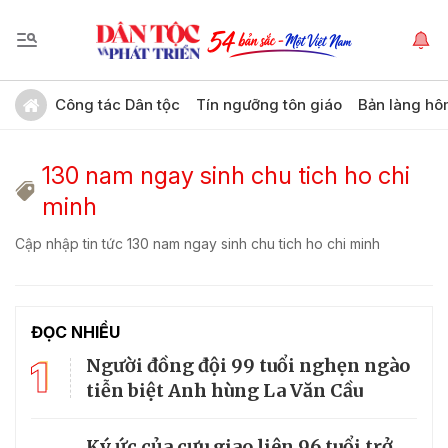
Công tác Dân tộc
Tín ngưỡng tôn giáo
Bản làng hô
130 nam ngay sinh chu tich ho chi
minh
Cập nhập tin tức 130 nam ngay sinh chu tich ho chi minh
ĐỌC NHIỀU
1
Người đồng đội 99 tuổi nghẹn ngào
tiễn biệt Anh hùng La Văn Cầu
Ký ức của cựu giao liên 96 tuổi trở