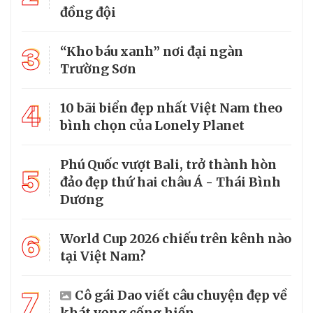
đồng đội
3
“Kho báu xanh” nơi đại ngàn
Trường Sơn
4
10 bãi biển đẹp nhất Việt Nam theo
bình chọn của Lonely Planet
Phú Quốc vượt Bali, trở thành hòn
5
đảo đẹp thứ hai châu Á - Thái Bình
Dương
6
World Cup 2026 chiếu trên kênh nào
tại Việt Nam?
7
Cô gái Dao viết câu chuyện đẹp về
khát vọng cống hiến