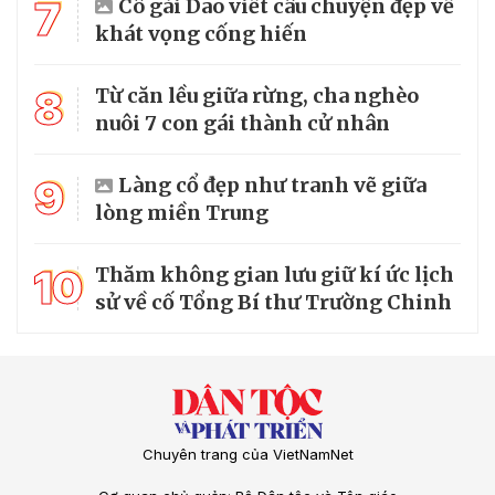
7
Cô gái Dao viết câu chuyện đẹp về
khát vọng cống hiến
8
Từ căn lều giữa rừng, cha nghèo
nuôi 7 con gái thành cử nhân
9
Làng cổ đẹp như tranh vẽ giữa
lòng miền Trung
10
Thăm không gian lưu giữ kí ức lịch
sử về cố Tổng Bí thư Trường Chinh
Chuyên trang của VietNamNet